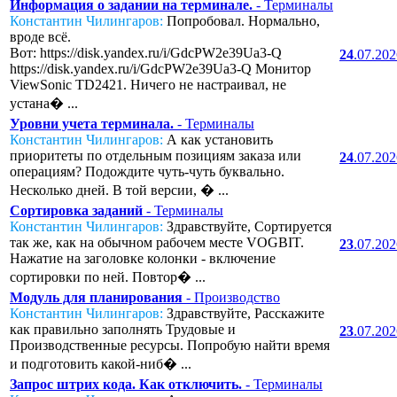
Информация о задании на терминале.
- Терминалы
Константин Чилингаров:
Попробовал. Нормально,
вроде всё.
Вот: https://disk.yandex.ru/i/GdcPW2e39Ua3-Q
24
.07.20
https://disk.yandex.ru/i/GdcPW2e39Ua3-Q Монитор
ViewSonic TD2421. Ничего не настраивал, не
устана� ...
Уровни учета терминала.
- Терминалы
Константин Чилингаров:
А как установить
приоритеты по отдельным позициям заказа или
24
.07.20
операциям? Подождите чуть-чуть буквально.
Несколько дней. В той версии, � ...
Сортировка заданий
- Терминалы
Константин Чилингаров:
Здравствуйте, Сортируется
так же, как на обычном рабочем месте VOGBIT.
23
.07.20
Нажатие на заголовке колонки - включение
сортировки по ней. Повтор� ...
Модуль для планирования
- Производство
Константин Чилингаров:
Здравствуйте, Расскажите
как правильно заполнять Трудовые и
23
.07.20
Производственные ресурсы. Попробую найти время
и подготовить какой-ниб� ...
Запрос штрих кода. Как отключить.
- Терминалы