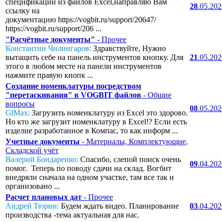
спецификаций из файлов Excel,направляю Вам
28
.05.20
ссылку на
документацию https://vogbit.ru/support/20647/
https://vogbit.ru/support/206 ...
"Расчётные документы"
- Прочее
Константин Чилингаров:
Здравствуйте, Нужно
вытащить себе на панель инструментов кнопку. Для
21
.05.20
этого в любом месте на панели инструментов
нажмите правую кнопк ...
Создание номенклатуры посредством
"перетаскивания" в VOGBIT файлов
- Общие
вопросы
08
.05.20
GlMax:
Загрузить номенклатуру из Excel это здорово.
Но кто же загрузит номенклатуру в Excel!? Если есть
изделие разработанное в Компас, то как информ ...
Учетные документы
- Материалы, Комплектующие,
Складской учёт
Валерий Бондаренко:
Спасибо, слепой поиск очень
09
.04.20
помог. Теперь по поводу сдачи на склад. Вогбит
внедряли сначала на одном участке, там все так и
организовано ...
Расчет плановых дат
- Прочее
Андрей Тюрин:
Будем ждать видео. Планирование
03
.04.20
производства -тема актуальная для нас.