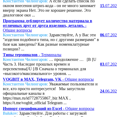
Константин Чилингаров:
А если сделать список по
окном внесения штрих-кода - он не много занимает
15
.07.20
вверху экрана Нет. Это не хорошее решение. Это
диалоговое окн ...
Программа дублирует количество материала в
отличных друг от друга изделиях, деталях.
-
Общие вопросы
Константин Чилингаров:
Здравствуйте, А у Вас эти
06
.07.20
"изделия подобного типа, но с другими размерами" в
базе как заведены? Как разные номенклатурные
позиции? ...
Типы терминалов
- Терминалы
Константин Чилингаров:
… продолжение … [B [U
Часть 3. Наследие прошлых времен и
03
.07.20
перспективы[/U [/B Сначала о терминалах для
«высокого/максимального» уровня. ...
VOGBIT в MAX, Telegram, VK
- Общие вопросы
Константин Чилингаров:
Уважаемые пользователи и
все, кто просто интересуется! Мы запустили
24
.06.20
официальные каналы в
https://max.ru/id7728755867_biz MAX ,
https://t.me/vogbit_official Telegram ...
Импорт спецификаций из Excel
- Общие вопросы
Balukov:
Здравствуйте. Для работы с загрузкой