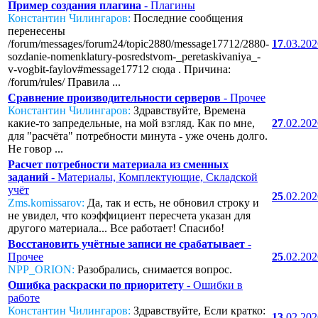
Пример создания плагина
- Плагины
Константин Чилингаров:
Последние сообщения
перенесены
/forum/messages/forum24/topic2880/message17712/2880-
17
.03.20
sozdanie-nomenklatury-posredstvom-_peretaskivaniya_-
v-vogbit-faylov#message17712 сюда . Причина:
/forum/rules/ Правила ...
Сравнение производительности серверов
- Прочее
Константин Чилингаров:
Здравствуйте, Времена
какие-то запредельные, на мой взгляд. Как по мне,
27
.02.20
для "расчёта" потребности минута - уже очень долго.
Не говор ...
Расчет потребности материала из сменных
заданий
- Материалы, Комплектующие, Складской
учёт
25
.02.20
Zms.komissarov:
Да, так и есть, не обновил строку и
не увидел, что коэффициент пересчета указан для
другого материала... Все работает! Спасибо!
Восстановить учётные записи не срабатывает
-
Прочее
25
.02.20
NPP_ORION:
Разобрались, снимается вопрос.
Ошибка раскраски по приоритету
- Ошибки в
работе
Константин Чилингаров:
Здравствуйте, Если кратко:
13
.02.20