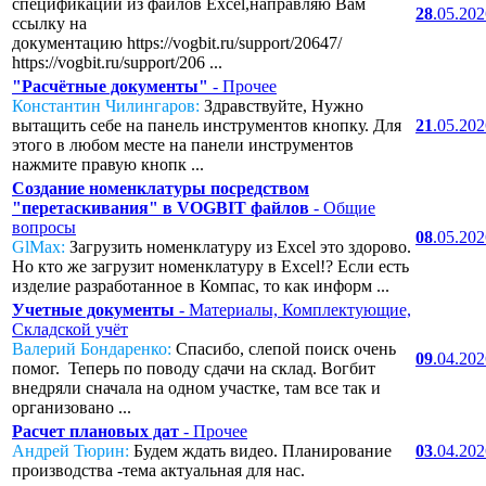
спецификаций из файлов Excel,направляю Вам
28
.05.20
ссылку на
документацию https://vogbit.ru/support/20647/
https://vogbit.ru/support/206 ...
"Расчётные документы"
- Прочее
Константин Чилингаров:
Здравствуйте, Нужно
вытащить себе на панель инструментов кнопку. Для
21
.05.20
этого в любом месте на панели инструментов
нажмите правую кнопк ...
Создание номенклатуры посредством
"перетаскивания" в VOGBIT файлов
- Общие
вопросы
08
.05.20
GlMax:
Загрузить номенклатуру из Excel это здорово.
Но кто же загрузит номенклатуру в Excel!? Если есть
изделие разработанное в Компас, то как информ ...
Учетные документы
- Материалы, Комплектующие,
Складской учёт
Валерий Бондаренко:
Спасибо, слепой поиск очень
09
.04.20
помог. Теперь по поводу сдачи на склад. Вогбит
внедряли сначала на одном участке, там все так и
организовано ...
Расчет плановых дат
- Прочее
Андрей Тюрин:
Будем ждать видео. Планирование
03
.04.20
производства -тема актуальная для нас.