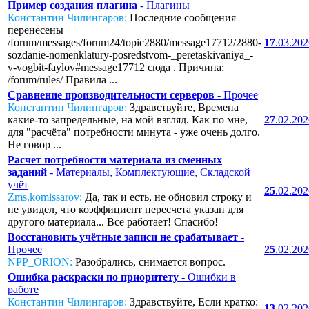
Пример создания плагина
- Плагины
Константин Чилингаров:
Последние сообщения
перенесены
/forum/messages/forum24/topic2880/message17712/2880-
17
.03.20
sozdanie-nomenklatury-posredstvom-_peretaskivaniya_-
v-vogbit-faylov#message17712 сюда . Причина:
/forum/rules/ Правила ...
Сравнение производительности серверов
- Прочее
Константин Чилингаров:
Здравствуйте, Времена
какие-то запредельные, на мой взгляд. Как по мне,
27
.02.20
для "расчёта" потребности минута - уже очень долго.
Не говор ...
Расчет потребности материала из сменных
заданий
- Материалы, Комплектующие, Складской
учёт
25
.02.20
Zms.komissarov:
Да, так и есть, не обновил строку и
не увидел, что коэффициент пересчета указан для
другого материала... Все работает! Спасибо!
Восстановить учётные записи не срабатывает
-
Прочее
25
.02.20
NPP_ORION:
Разобрались, снимается вопрос.
Ошибка раскраски по приоритету
- Ошибки в
работе
Константин Чилингаров:
Здравствуйте, Если кратко:
13
.02.20