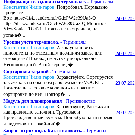
Информация о задании на терминале.
- Терминалы
Константин Чилингаров:
Попробовал. Нормально,
вроде всё.
Вот: https://disk.yandex.ru/i/GdcPW2e39Ua3-Q
24
.07.20
https://disk.yandex.ru/i/GdcPW2e39Ua3-Q Монитор
ViewSonic TD2421. Ничего не настраивал, не
устана� ...
Уровни учета терминала.
- Терминалы
Константин Чилингаров:
А как установить
приоритеты по отдельным позициям заказа или
24
.07.20
операциям? Подождите чуть-чуть буквально.
Несколько дней. В той версии, � ...
Сортировка заданий
- Терминалы
Константин Чилингаров:
Здравствуйте, Сортируется
так же, как на обычном рабочем месте VOGBIT.
23
.07.20
Нажатие на заголовке колонки - включение
сортировки по ней. Повтор� ...
Модуль для планирования
- Производство
Константин Чилингаров:
Здравствуйте, Расскажите
как правильно заполнять Трудовые и
23
.07.20
Производственные ресурсы. Попробую найти время
и подготовить какой-ниб� ...
Запрос штрих кода. Как отключить.
- Терминалы