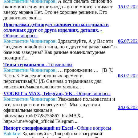
Константин Чилингаров:
А если сделать список по
окном внесения штрих-кода - он не много занимает
15
.07.20
вверху экрана Нет. Это не хорошее решение. Это
диалоговое окн ...
Программа дублирует количество материала в
отличных друг от друга изделиях, деталях.
-
Общие вопросы
Константин Чилингаров:
Здравствуйте, А у Вас эти
06
.07.20
"изделия подобного типа, но с другими размерами" в
базе как заведены? Как разные номенклатурные
позиции? ...
Типы терминалов
- Терминалы
Константин Чилингаров:
… продолжение … [B [U
Часть 3. Наследие прошлых времен и
03
.07.20
перспективы[/U [/B Сначала о терминалах для
«высокого/максимального» уровня. ...
VOGBIT в MAX, Telegram, VK
- Общие вопросы
Константин Чилингаров:
Уважаемые пользователи и
все, кто просто интересуется! Мы запустили
24
.06.20
официальные каналы в
https://max.ru/id7728755867_biz MAX ,
https://t.me/vogbit_official Telegram ...
Импорт спецификаций из Excel
- Общие вопросы
Balukov:
Здравствуйте. Для работы с загрузкой