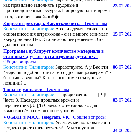
как правильно заполнять Трудовые и
23
.07.20
Производственные ресурсы. Попробую найти время
и подготовить какой-ниб� ...
Запрос штрих кода. Как отключить.
- Терминалы
Константин Чилингаров:
А если сделать список по
окном внесения штрих-кода - он не много занимает
15
.07.20
вверху экрана Нет. Это не хорошее решение. Это
диалоговое окн ...
Программа дублирует количество материала в
отличных друг от друга изделиях, деталях.
-
Общие вопросы
Константин Чилингаров:
Здравствуйте, А у Вас эти
06
.07.20
"изделия подобного типа, но с другими размерами" в
базе как заведены? Как разные номенклатурные
позиции? ...
Типы терминалов
- Терминалы
Константин Чилингаров:
… продолжение … [B [U
Часть 3. Наследие прошлых времен и
03
.07.20
перспективы[/U [/B Сначала о терминалах для
«высокого/максимального» уровня. ...
VOGBIT в MAX, Telegram, VK
- Общие вопросы
Константин Чилингаров:
Уважаемые пользователи и
все, кто просто интересуется! Мы запустили
24
.06.20