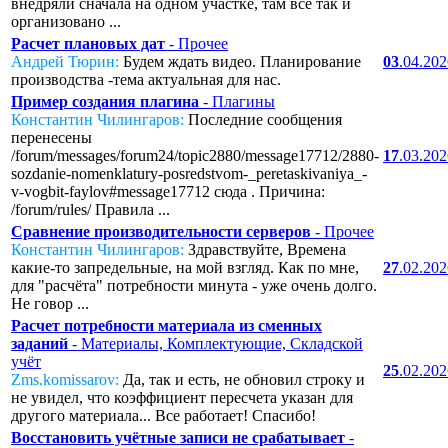
внедряли сначала на одном участке, там все так и
организовано ...
Расчет плановых дат
- Прочее
Андрей Тюрин:
Будем ждать видео. Планирование
03
.04.20
производства -тема актуальная для нас.
Пример создания плагина
- Плагины
Константин Чилингаров:
Последние сообщения
перенесены
/forum/messages/forum24/topic2880/message17712/2880-
17
.03.20
sozdanie-nomenklatury-posredstvom-_peretaskivaniya_-
v-vogbit-faylov#message17712 сюда . Причина:
/forum/rules/ Правила ...
Сравнение производительности серверов
- Прочее
Константин Чилингаров:
Здравствуйте, Времена
какие-то запредельные, на мой взгляд. Как по мне,
27
.02.20
для "расчёта" потребности минута - уже очень долго.
Не говор ...
Расчет потребности материала из сменных
заданий
- Материалы, Комплектующие, Складской
учёт
25
.02.20
Zms.komissarov:
Да, так и есть, не обновил строку и
не увидел, что коэффициент пересчета указан для
другого материала... Все работает! Спасибо!
Восстановить учётные записи не срабатывает
-