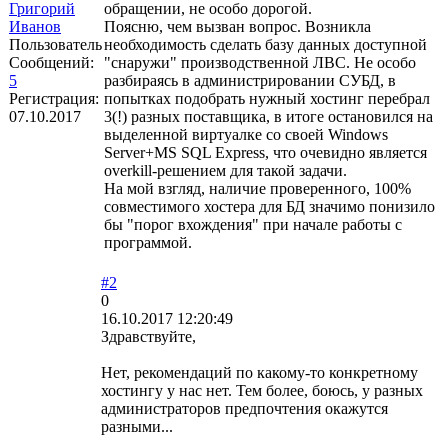
Григорий
обращении, не особо дорогой.
Иванов
Поясню, чем вызван вопрос. Возникла
Пользователь
необходимость сделать базу данных доступной
Сообщений:
"снаружи" производственной ЛВС. Не особо
5
разбираясь в администрировании СУБД, в
Регистрация:
попытках подобрать нужный хостинг перебрал
07.10.2017
3(!) разных поставщика, в итоге остановился на
выделенной виртуалке со своей Windows
Server+MS SQL Express, что очевидно является
overkill-решением для такой задачи.
На мой взгляд, наличие проверенного, 100%
совместимого хостера для БД значимо понизило
бы "порог вхождения" при начале работы с
программой.
#2
0
16.10.2017 12:20:49
Здравствуйте,
Нет, рекомендаций по какому-то конкретному
хостингу у нас нет. Тем более, боюсь, у разных
администраторов предпочтения окажутся
разными...