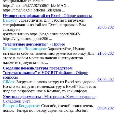
официальные каналы в
https://max.ru/id7728755867_biz MAX ,
https://t.me/vogbit_official Telegram ...
Импорт спецификаций из Excel
- Общие вопросы
Balukov:
Здравствуйте. Для работы с загрузкой
спецификаций из файлов Excel,направляю Вам
28
.05.20
ссылку на
документацию https://vogbit.ru/support/20647/
https://vogbit.ru/support/206 ...
"Расчётные документы"
- Прочее
Константин Чилингаров:
Здравствуйте, Нужно
вытащить себе на панель инструментов кнопку. Для
21
.05.20
этого в любом месте на панели инструментов
нажмите правую кнопк ...
Создание номенклатуры посредством
"перетаскивания" в VOGBIT файлов
- Общие
вопросы
08
.05.20
GlMax:
Загрузить номенклатуру из Excel это здорово.
Но кто же загрузит номенклатуру в Excel!? Если есть
изделие разработанное в Компас, то как информ ...
Учетные документы
- Материалы, Комплектующие,
Складской учёт
Валерий Бондаренко:
Спасибо, слепой поиск очень
09
.04.20
помог. Теперь по поводу сдачи на склад. Вогбит