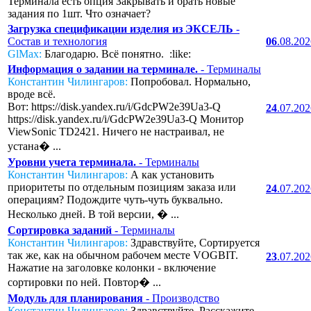
Терминала есть опция Закрывать и брать новые
задания по 1шт. Что означает?
Загрузка спецификации изделия из ЭКСЕЛЬ
-
Состав и технология
06
.08.20
GlMax:
Благодарю. Всё понятно. :like:
Информация о задании на терминале.
- Терминалы
Константин Чилингаров:
Попробовал. Нормально,
вроде всё.
Вот: https://disk.yandex.ru/i/GdcPW2e39Ua3-Q
24
.07.20
https://disk.yandex.ru/i/GdcPW2e39Ua3-Q Монитор
ViewSonic TD2421. Ничего не настраивал, не
устана� ...
Уровни учета терминала.
- Терминалы
Константин Чилингаров:
А как установить
приоритеты по отдельным позициям заказа или
24
.07.20
операциям? Подождите чуть-чуть буквально.
Несколько дней. В той версии, � ...
Сортировка заданий
- Терминалы
Константин Чилингаров:
Здравствуйте, Сортируется
так же, как на обычном рабочем месте VOGBIT.
23
.07.20
Нажатие на заголовке колонки - включение
сортировки по ней. Повтор� ...
Модуль для планирования
- Производство
Константин Чилингаров:
Здравствуйте, Расскажите