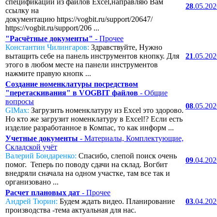
спецификаций из файлов Excel,направляю Вам
28
.05.20
ссылку на
документацию https://vogbit.ru/support/20647/
https://vogbit.ru/support/206 ...
"Расчётные документы"
- Прочее
Константин Чилингаров:
Здравствуйте, Нужно
вытащить себе на панель инструментов кнопку. Для
21
.05.20
этого в любом месте на панели инструментов
нажмите правую кнопк ...
Создание номенклатуры посредством
"перетаскивания" в VOGBIT файлов
- Общие
вопросы
08
.05.20
GlMax:
Загрузить номенклатуру из Excel это здорово.
Но кто же загрузит номенклатуру в Excel!? Если есть
изделие разработанное в Компас, то как информ ...
Учетные документы
- Материалы, Комплектующие,
Складской учёт
Валерий Бондаренко:
Спасибо, слепой поиск очень
09
.04.20
помог. Теперь по поводу сдачи на склад. Вогбит
внедряли сначала на одном участке, там все так и
организовано ...
Расчет плановых дат
- Прочее
Андрей Тюрин:
Будем ждать видео. Планирование
03
.04.20
производства -тема актуальная для нас.