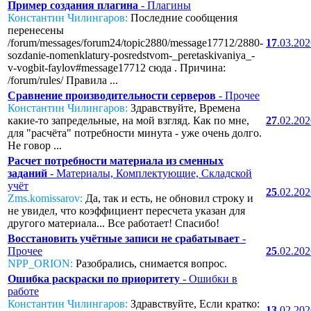
Пример создания плагина
- Плагины
Константин Чилингаров:
Последние сообщения
перенесены
/forum/messages/forum24/topic2880/message17712/2880-
17
.03.20
sozdanie-nomenklatury-posredstvom-_peretaskivaniya_-
v-vogbit-faylov#message17712 сюда . Причина:
/forum/rules/ Правила ...
Сравнение производительности серверов
- Прочее
Константин Чилингаров:
Здравствуйте, Времена
какие-то запредельные, на мой взгляд. Как по мне,
27
.02.20
для "расчёта" потребности минута - уже очень долго.
Не говор ...
Расчет потребности материала из сменных
заданий
- Материалы, Комплектующие, Складской
учёт
25
.02.20
Zms.komissarov:
Да, так и есть, не обновил строку и
не увидел, что коэффициент пересчета указан для
другого материала... Все работает! Спасибо!
Восстановить учётные записи не срабатывает
-
Прочее
25
.02.20
NPP_ORION:
Разобрались, снимается вопрос.
Ошибка раскраски по приоритету
- Ошибки в
работе
Константин Чилингаров:
Здравствуйте, Если кратко:
13
.02.20