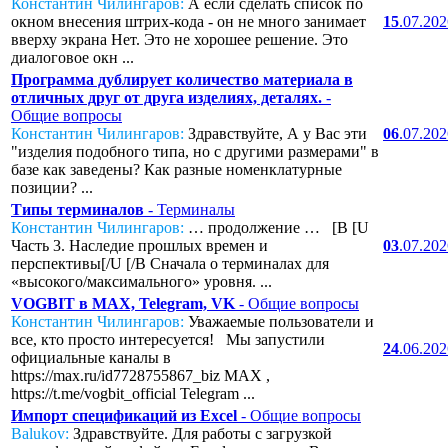
Константин Чилингаров:
А если сделать список по
окном внесения штрих-кода - он не много занимает
15
.07.20
вверху экрана Нет. Это не хорошее решение. Это
диалоговое окн ...
Программа дублирует количество материала в
отличных друг от друга изделиях, деталях.
-
Общие вопросы
Константин Чилингаров:
Здравствуйте, А у Вас эти
06
.07.20
"изделия подобного типа, но с другими размерами" в
базе как заведены? Как разные номенклатурные
позиции? ...
Типы терминалов
- Терминалы
Константин Чилингаров:
… продолжение … [B [U
Часть 3. Наследие прошлых времен и
03
.07.20
перспективы[/U [/B Сначала о терминалах для
«высокого/максимального» уровня. ...
VOGBIT в MAX, Telegram, VK
- Общие вопросы
Константин Чилингаров:
Уважаемые пользователи и
все, кто просто интересуется! Мы запустили
24
.06.20
официальные каналы в
https://max.ru/id7728755867_biz MAX ,
https://t.me/vogbit_official Telegram ...
Импорт спецификаций из Excel
- Общие вопросы
Balukov:
Здравствуйте. Для работы с загрузкой