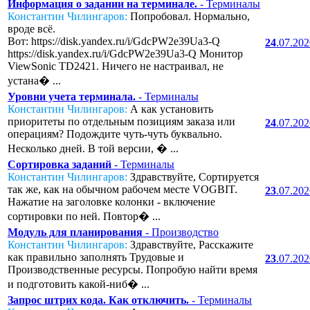
Информация о задании на терминале.
- Терминалы
Константин Чилингаров:
Попробовал. Нормально,
вроде всё.
Вот: https://disk.yandex.ru/i/GdcPW2e39Ua3-Q
24
.07.20
https://disk.yandex.ru/i/GdcPW2e39Ua3-Q Монитор
ViewSonic TD2421. Ничего не настраивал, не
устана� ...
Уровни учета терминала.
- Терминалы
Константин Чилингаров:
А как установить
приоритеты по отдельным позициям заказа или
24
.07.20
операциям? Подождите чуть-чуть буквально.
Несколько дней. В той версии, � ...
Сортировка заданий
- Терминалы
Константин Чилингаров:
Здравствуйте, Сортируется
так же, как на обычном рабочем месте VOGBIT.
23
.07.20
Нажатие на заголовке колонки - включение
сортировки по ней. Повтор� ...
Модуль для планирования
- Производство
Константин Чилингаров:
Здравствуйте, Расскажите
как правильно заполнять Трудовые и
23
.07.20
Производственные ресурсы. Попробую найти время
и подготовить какой-ниб� ...
Запрос штрих кода. Как отключить.
- Терминалы