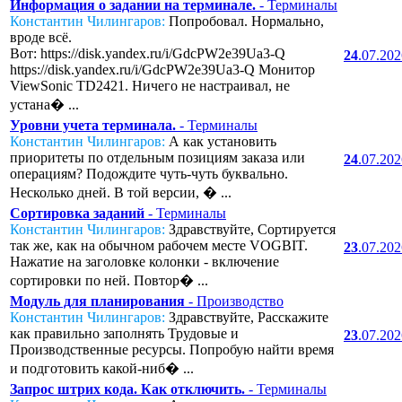
Информация о задании на терминале.
- Терминалы
Константин Чилингаров:
Попробовал. Нормально,
вроде всё.
Вот: https://disk.yandex.ru/i/GdcPW2e39Ua3-Q
24
.07.20
https://disk.yandex.ru/i/GdcPW2e39Ua3-Q Монитор
ViewSonic TD2421. Ничего не настраивал, не
устана� ...
Уровни учета терминала.
- Терминалы
Константин Чилингаров:
А как установить
приоритеты по отдельным позициям заказа или
24
.07.20
операциям? Подождите чуть-чуть буквально.
Несколько дней. В той версии, � ...
Сортировка заданий
- Терминалы
Константин Чилингаров:
Здравствуйте, Сортируется
так же, как на обычном рабочем месте VOGBIT.
23
.07.20
Нажатие на заголовке колонки - включение
сортировки по ней. Повтор� ...
Модуль для планирования
- Производство
Константин Чилингаров:
Здравствуйте, Расскажите
как правильно заполнять Трудовые и
23
.07.20
Производственные ресурсы. Попробую найти время
и подготовить какой-ниб� ...
Запрос штрих кода. Как отключить.
- Терминалы