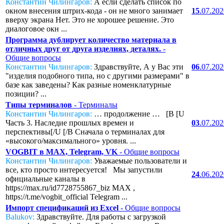
Константин Чилингаров:
А если сделать список по
окном внесения штрих-кода - он не много занимает
15
.07.20
вверху экрана Нет. Это не хорошее решение. Это
диалоговое окн ...
Программа дублирует количество материала в
отличных друг от друга изделиях, деталях.
-
Общие вопросы
Константин Чилингаров:
Здравствуйте, А у Вас эти
06
.07.20
"изделия подобного типа, но с другими размерами" в
базе как заведены? Как разные номенклатурные
позиции? ...
Типы терминалов
- Терминалы
Константин Чилингаров:
… продолжение … [B [U
Часть 3. Наследие прошлых времен и
03
.07.20
перспективы[/U [/B Сначала о терминалах для
«высокого/максимального» уровня. ...
VOGBIT в MAX, Telegram, VK
- Общие вопросы
Константин Чилингаров:
Уважаемые пользователи и
все, кто просто интересуется! Мы запустили
24
.06.20
официальные каналы в
https://max.ru/id7728755867_biz MAX ,
https://t.me/vogbit_official Telegram ...
Импорт спецификаций из Excel
- Общие вопросы
Balukov:
Здравствуйте. Для работы с загрузкой