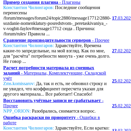
Пример создания плагина
- Плагины
Константин Чилингаров:
Последние сообщения
перенесены
/forum/messages/forum24/topic2880/message17712/2880-
17
.03.20
sozdanie-nomenklatury-posredstvom-_peretaskivaniya_-
v-vogbit-faylov#message17712 сюда . Причина:
/forum/rules/ Правила ...
Сравнение производительности серверов
- Прочее
Константин Чилингаров:
Здравствуйте, Времена
какие-то запредельные, на мой взгляд. Как по мне,
27
.02.20
для "расчёта" потребности минута - уже очень долго.
Не говор ...
Расчет потребности материала из сменных
заданий
- Материалы, Комплектующие, Складской
учёт
25
.02.20
Zms.komissarov:
Да, так и есть, не обновил строку и
не увидел, что коэффициент пересчета указан для
другого материала... Все работает! Спасибо!
Восстановить учётные записи не срабатывает
-
Прочее
25
.02.20
NPP_ORION:
Разобрались, снимается вопрос.
Ошибка раскраски по приоритету
- Ошибки в
работе
Константин Чилингаров:
Здравствуйте, Если кратко:
13
.02.20