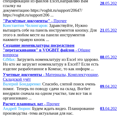
спецификаций из файлов Excel,направляю Вам
28
.05.20
ссылку на
документацию https://vogbit.ru/support/20647/
https://vogbit.ru/support/206 ...
"Расчётные документы"
- Прочее
Константин Чилингаров:
Здравствуйте, Нужно
вытащить себе на панель инструментов кнопку. Для
21
.05.20
этого в любом месте на панели инструментов
нажмите правую кнопк ...
Создание номенклатуры посредством
"перетаскивания" в VOGBIT файлов
- Общие
вопросы
08
.05.20
GlMax:
Загрузить номенклатуру из Excel это здорово.
Но кто же загрузит номенклатуру в Excel!? Если есть
изделие разработанное в Компас, то как информ ...
Учетные документы
- Материалы, Комплектующие,
Складской учёт
Валерий Бондаренко:
Спасибо, слепой поиск очень
09
.04.20
помог. Теперь по поводу сдачи на склад. Вогбит
внедряли сначала на одном участке, там все так и
организовано ...
Расчет плановых дат
- Прочее
Андрей Тюрин:
Будем ждать видео. Планирование
03
.04.20
производства -тема актуальная для нас.