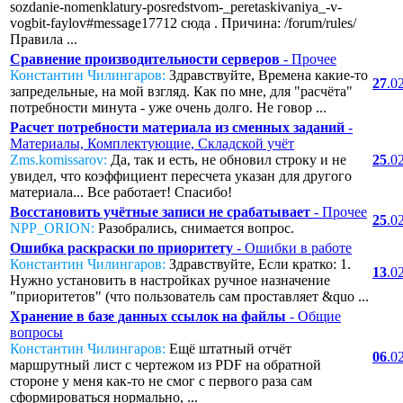
sozdanie-nomenklatury-posredstvom-_peretaskivaniya_-v-
vogbit-faylov#message17712 сюда . Причина: /forum/rules/
Правила ...
Сравнение производительности серверов
- Прочее
Константин Чилингаров:
Здравствуйте, Времена какие-то
27
.0
запредельные, на мой взгляд. Как по мне, для "расчёта"
потребности минута - уже очень долго. Не говор ...
Расчет потребности материала из сменных заданий
-
Материалы, Комплектующие, Складской учёт
Zms.komissarov:
Да, так и есть, не обновил строку и не
25
.0
увидел, что коэффициент пересчета указан для другого
материала... Все работает! Спасибо!
Восстановить учётные записи не срабатывает
- Прочее
25
.0
NPP_ORION:
Разобрались, снимается вопрос.
Ошибка раскраски по приоритету
- Ошибки в работе
Константин Чилингаров:
Здравствуйте, Если кратко: 1.
13
.0
Нужно установить в настройках ручное назначение
"приоритетов" (что пользователь сам проставляет &quo ...
Хранение в базе данных ссылок на файлы
- Общие
вопросы
Константин Чилингаров:
Ещё штатный отчёт
06
.0
маршрутный лист с чертежом из PDF на обратной
стороне у меня как-то не смог с первого раза сам
сформироваться нормально, ...