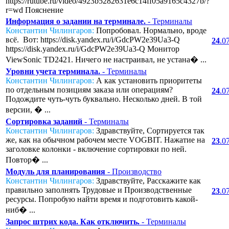
https://rutube.ru/video/4923b5282631e6c14ff05a9165c4327b/?
r=wd Пояснение
Информация о задании на терминале.
- Терминалы
Константин Чилингаров:
Попробовал. Нормально, вроде
всё. Вот: https://disk.yandex.ru/i/GdcPW2e39Ua3-Q
24
.0
https://disk.yandex.ru/i/GdcPW2e39Ua3-Q Монитор
ViewSonic TD2421. Ничего не настраивал, не устана� ...
Уровни учета терминала.
- Терминалы
Константин Чилингаров:
А как установить приоритеты
по отдельным позициям заказа или операциям?
24
.0
Подождите чуть-чуть буквально. Несколько дней. В той
версии, � ...
Сортировка заданий
- Терминалы
Константин Чилингаров:
Здравствуйте, Сортируется так
же, как на обычном рабочем месте VOGBIT. Нажатие на
23
.0
заголовке колонки - включение сортировки по ней.
Повтор� ...
Модуль для планирования
- Производство
Константин Чилингаров:
Здравствуйте, Расскажите как
правильно заполнять Трудовые и Производственные
23
.0
ресурсы. Попробую найти время и подготовить какой-
ниб� ...
Запрос штрих кода. Как отключить.
- Терминалы