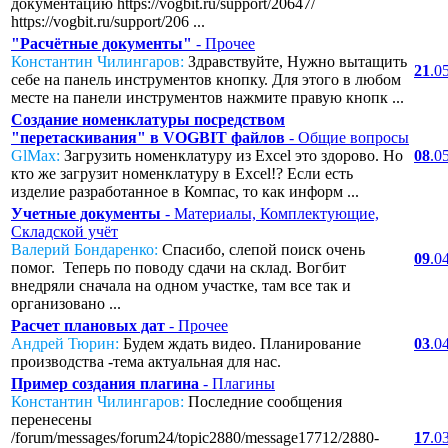
документацию https://vogbit.ru/support/20647/
https://vogbit.ru/support/206 ...
"Расчётные документы"
- Прочее
Константин Чилингаров:
Здравствуйте, Нужно вытащить
21
.0
себе на панель инструментов кнопку. Для этого в любом
месте на панели инструментов нажмите правую кнопк ...
Создание номенклатуры посредством
"перетаскивания" в VOGBIT файлов
- Общие вопросы
GlMax:
Загрузить номенклатуру из Excel это здорово. Но
08
.0
кто же загрузит номенклатуру в Excel!? Если есть
изделие разработанное в Компас, то как информ ...
Учетные документы
- Материалы, Комплектующие,
Складской учёт
Валерий Бондаренко:
Спасибо, слепой поиск очень
09
.0
помог. Теперь по поводу сдачи на склад. Вогбит
внедряли сначала на одном участке, там все так и
организовано ...
Расчет плановых дат
- Прочее
Андрей Тюрин:
Будем ждать видео. Планирование
03
.0
производства -тема актуальная для нас.
Пример создания плагина
- Плагины
Константин Чилингаров:
Последние сообщения
перенесены
/forum/messages/forum24/topic2880/message17712/2880-
17
.0