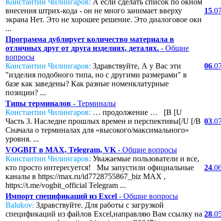
Константин Чилингаров:
А если сделать список по окном
внесения штрих-кода - он не много занимает вверху
15
.0
экрана Нет. Это не хорошее решение. Это диалоговое окн
...
Программа дублирует количество материала в
отличных друг от друга изделиях, деталях.
- Общие
вопросы
Константин Чилингаров:
Здравствуйте, А у Вас эти
06
.0
"изделия подобного типа, но с другими размерами" в
базе как заведены? Как разные номенклатурные
позиции? ...
Типы терминалов
- Терминалы
Константин Чилингаров:
… продолжение … [B [U
Часть 3. Наследие прошлых времен и перспективы[/U [/B
03
.0
Сначала о терминалах для «высокого/максимального»
уровня. ...
VOGBIT в MAX, Telegram, VK
- Общие вопросы
Константин Чилингаров:
Уважаемые пользователи и все,
кто просто интересуется! Мы запустили официальные
24
.0
каналы в https://max.ru/id7728755867_biz MAX ,
https://t.me/vogbit_official Telegram ...
Импорт спецификаций из Excel
- Общие вопросы
Balukov:
Здравствуйте. Для работы с загрузкой
спецификаций из файлов Excel,направляю Вам ссылку на
28
.0