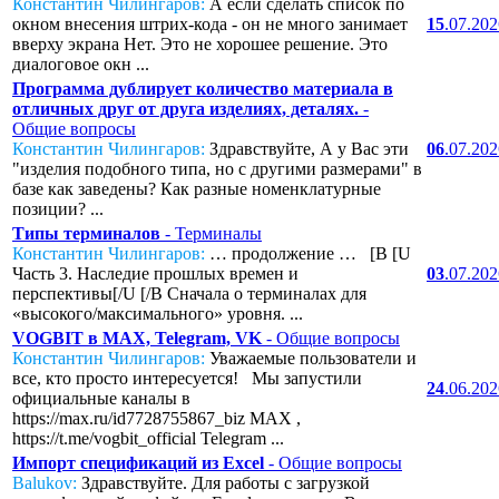
Константин Чилингаров:
А если сделать список по
окном внесения штрих-кода - он не много занимает
15
.07.20
вверху экрана Нет. Это не хорошее решение. Это
диалоговое окн ...
Программа дублирует количество материала в
отличных друг от друга изделиях, деталях.
-
Общие вопросы
Константин Чилингаров:
Здравствуйте, А у Вас эти
06
.07.20
"изделия подобного типа, но с другими размерами" в
базе как заведены? Как разные номенклатурные
позиции? ...
Типы терминалов
- Терминалы
Константин Чилингаров:
… продолжение … [B [U
Часть 3. Наследие прошлых времен и
03
.07.20
перспективы[/U [/B Сначала о терминалах для
«высокого/максимального» уровня. ...
VOGBIT в MAX, Telegram, VK
- Общие вопросы
Константин Чилингаров:
Уважаемые пользователи и
все, кто просто интересуется! Мы запустили
24
.06.20
официальные каналы в
https://max.ru/id7728755867_biz MAX ,
https://t.me/vogbit_official Telegram ...
Импорт спецификаций из Excel
- Общие вопросы
Balukov:
Здравствуйте. Для работы с загрузкой