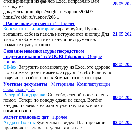
спецификаций из файлов Excel,направляю Вам
28
.05.20
ссылку на
документацию https://vogbit.ru/support/20647/
https://vogbit.ru/support/206 ...
"Расчётные документы"
- Прочее
Константин Чилингаров:
Здравствуйте, Нужно
вытащить себе на панель инструментов кнопку. Для
21
.05.20
этого в любом месте на панели инструментов
нажмите правую кнопк ...
Создание номенклатуры посредством
"перетаскивания" в VOGBIT файлов
- Общие
вопросы
08
.05.20
GlMax:
Загрузить номенклатуру из Excel это здорово.
Но кто же загрузит номенклатуру в Excel!? Если есть
изделие разработанное в Компас, то как информ ...
Учетные документы
- Материалы, Комплектующие,
Складской учёт
Валерий Бондаренко:
Спасибо, слепой поиск очень
09
.04.20
помог. Теперь по поводу сдачи на склад. Вогбит
внедряли сначала на одном участке, там все так и
организовано ...
Расчет плановых дат
- Прочее
Андрей Тюрин:
Будем ждать видео. Планирование
03
.04.20
производства -тема актуальная для нас.