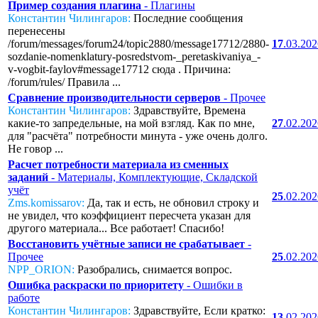
Пример создания плагина
- Плагины
Константин Чилингаров:
Последние сообщения
перенесены
/forum/messages/forum24/topic2880/message17712/2880-
17
.03.20
sozdanie-nomenklatury-posredstvom-_peretaskivaniya_-
v-vogbit-faylov#message17712 сюда . Причина:
/forum/rules/ Правила ...
Сравнение производительности серверов
- Прочее
Константин Чилингаров:
Здравствуйте, Времена
какие-то запредельные, на мой взгляд. Как по мне,
27
.02.20
для "расчёта" потребности минута - уже очень долго.
Не говор ...
Расчет потребности материала из сменных
заданий
- Материалы, Комплектующие, Складской
учёт
25
.02.20
Zms.komissarov:
Да, так и есть, не обновил строку и
не увидел, что коэффициент пересчета указан для
другого материала... Все работает! Спасибо!
Восстановить учётные записи не срабатывает
-
Прочее
25
.02.20
NPP_ORION:
Разобрались, снимается вопрос.
Ошибка раскраски по приоритету
- Ошибки в
работе
Константин Чилингаров:
Здравствуйте, Если кратко:
13
.02.20