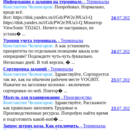
Информация о задании на терминале.
- Терминалы
Константин Чилингаров:
Попробовал. Нормально,
вроде всё.
Вот: https://disk.yandex.ru/i/GdcPW2e39Ua3-Q
24
.07.20
https://disk.yandex.ru/i/GdcPW2e39Ua3-Q Монитор
ViewSonic TD2421. Ничего не настраивал, не
устана� ...
Уровни учета терминала.
- Терминалы
Константин Чилингаров:
А как установить
приоритеты по отдельным позициям заказа или
24
.07.20
операциям? Подождите чуть-чуть буквально.
Несколько дней. В той версии, � ...
Сортировка заданий
- Терминалы
Константин Чилингаров:
Здравствуйте, Сортируется
так же, как на обычном рабочем месте VOGBIT.
23
.07.20
Нажатие на заголовке колонки - включение
сортировки по ней. Повтор� ...
Модуль для планирования
- Производство
Константин Чилингаров:
Здравствуйте, Расскажите
как правильно заполнять Трудовые и
23
.07.20
Производственные ресурсы. Попробую найти время
и подготовить какой-ниб� ...
Запрос штрих кода. Как отключить.
- Терминалы