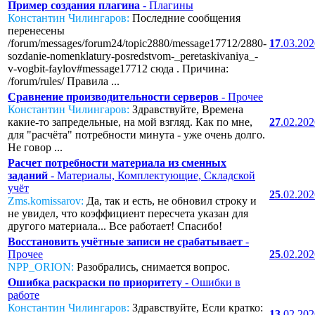
Пример создания плагина
- Плагины
Константин Чилингаров:
Последние сообщения
перенесены
/forum/messages/forum24/topic2880/message17712/2880-
17
.03.20
sozdanie-nomenklatury-posredstvom-_peretaskivaniya_-
v-vogbit-faylov#message17712 сюда . Причина:
/forum/rules/ Правила ...
Сравнение производительности серверов
- Прочее
Константин Чилингаров:
Здравствуйте, Времена
какие-то запредельные, на мой взгляд. Как по мне,
27
.02.20
для "расчёта" потребности минута - уже очень долго.
Не говор ...
Расчет потребности материала из сменных
заданий
- Материалы, Комплектующие, Складской
учёт
25
.02.20
Zms.komissarov:
Да, так и есть, не обновил строку и
не увидел, что коэффициент пересчета указан для
другого материала... Все работает! Спасибо!
Восстановить учётные записи не срабатывает
-
Прочее
25
.02.20
NPP_ORION:
Разобрались, снимается вопрос.
Ошибка раскраски по приоритету
- Ошибки в
работе
Константин Чилингаров:
Здравствуйте, Если кратко:
13
.02.20