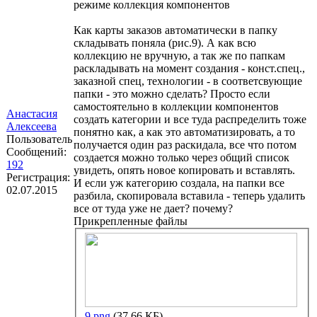
режиме коллекция компонентов
Как карты заказов автоматически в папку
складывать поняла (рис.9). А как всю
коллекцию не вручную, а так же по папкам
раскладывать на момент создания - конст.спец.,
заказной спец, технологии - в соответсвующие
папки - это можно сделать? Просто если
самостоятельно в коллекции компонентов
Анастасия
создать категории и все туда распределить тоже
Алексеева
понятно как, а как это автоматизировать, а то
Пользователь
получается один раз раскидала, все что потом
Сообщений:
создается можно только через общий список
192
увидеть, опять новое копировать и вставлять.
Регистрация:
И если уж категорию создала, на папки все
02.07.2015
разбила, скопировала вставила - теперь удалить
все от туда уже не дает? почему?
Прикрепленные файлы
9.png
(37.66 КБ)