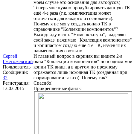
моем случае это основания для автобусов)
Теперь мне нужно продублировать данную ТК
ещё 4-е раза (т.к. комплектация может
отличаться для каждого из основания).
Почему я не могу создать копаю ТК в
справочнике "Коллекции компонентов"?
Выход: иду в спр. "Номенклатура", выделяю
свой заказ, нажимаю "Коллекция компонентов"
и копипастом создаю ещё 4-е ТК, изменяя их
наименования соотв-но.
Сергей
И главный вопрос в скринах вы видите 2-а
Гжегожевский
окна "Коллекции компонентов" но в одном мои
Пользователь
копии ТК виды, а в другом по прежнему
Сообщений:
отражается лишь исходная ТК (созданная при
32
формировании заказа). Почему так?
Регистрация:
Спасибо!
13.03.2015
Прикрепленные файлы