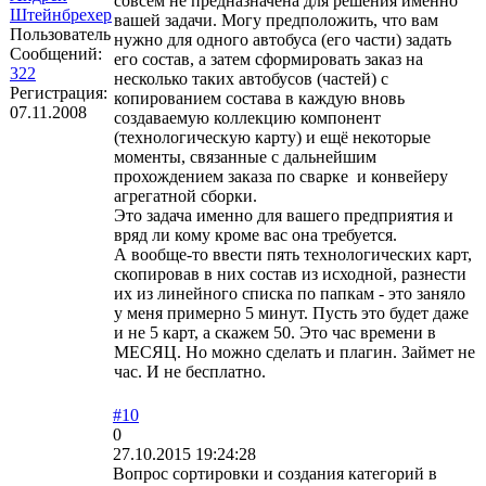
совсем не предназначена для решения именно
Штейнбрехер
вашей задачи. Могу предположить, что вам
Пользователь
нужно для одного автобуса (его части) задать
Сообщений:
его состав, а затем сформировать заказ на
322
несколько таких автобусов (частей) с
Регистрация:
копированием состава в каждую вновь
07.11.2008
создаваемую коллекцию компонент
(технологическую карту) и ещё некоторые
моменты, связанные с дальнейшим
прохождением заказа по сварке и конвейеру
агрегатной сборки.
Это задача именно для вашего предприятия и
вряд ли кому кроме вас она требуется.
А вообще-то ввести пять технологических карт,
скопировав в них состав из исходной, разнести
их из линейного списка по папкам - это заняло
у меня примерно 5 минут. Пусть это будет даже
и не 5 карт, а скажем 50. Это час времени в
МЕСЯЦ. Но можно сделать и плагин. Займет не
час. И не бесплатно.
#10
0
27.10.2015 19:24:28
Вопрос сортировки и создания категорий в