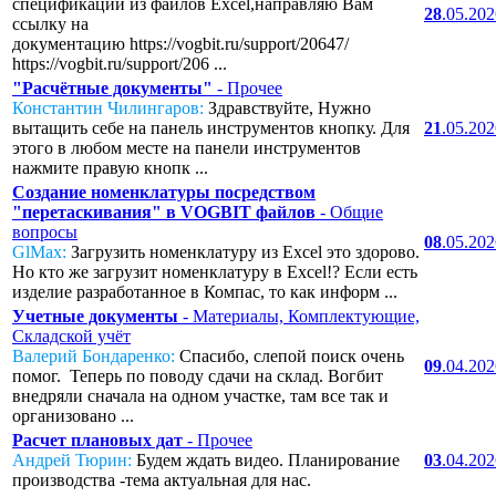
спецификаций из файлов Excel,направляю Вам
28
.05.20
ссылку на
документацию https://vogbit.ru/support/20647/
https://vogbit.ru/support/206 ...
"Расчётные документы"
- Прочее
Константин Чилингаров:
Здравствуйте, Нужно
вытащить себе на панель инструментов кнопку. Для
21
.05.20
этого в любом месте на панели инструментов
нажмите правую кнопк ...
Создание номенклатуры посредством
"перетаскивания" в VOGBIT файлов
- Общие
вопросы
08
.05.20
GlMax:
Загрузить номенклатуру из Excel это здорово.
Но кто же загрузит номенклатуру в Excel!? Если есть
изделие разработанное в Компас, то как информ ...
Учетные документы
- Материалы, Комплектующие,
Складской учёт
Валерий Бондаренко:
Спасибо, слепой поиск очень
09
.04.20
помог. Теперь по поводу сдачи на склад. Вогбит
внедряли сначала на одном участке, там все так и
организовано ...
Расчет плановых дат
- Прочее
Андрей Тюрин:
Будем ждать видео. Планирование
03
.04.20
производства -тема актуальная для нас.