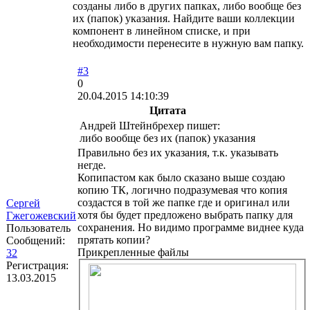
созданы либо в других папках, либо вообще без
их (папок) указания. Найдите ваши коллекции
компонент в линейном списке, и при
необходимости перенесите в нужную вам папку.
#3
0
20.04.2015 14:10:39
Цитата
Андрей Штейнбрехер пишет:
либо вообще без их (папок) указания
Правильно без их указания, т.к. указывать
негде.
Копипастом как было сказано выше создаю
копию ТК, логично подразумевая что копия
создастся в той же папке где и оригинал или
Сергей
хотя бы будет предложено выбрать папку для
Гжегожевский
сохранения. Но видимо программе виднее куда
Пользователь
прятать копии?
Сообщений:
Прикрепленные файлы
32
Регистрация:
13.03.2015