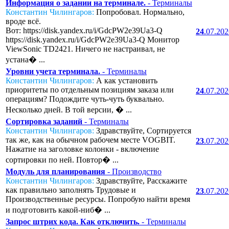
Информация о задании на терминале.
- Терминалы
Константин Чилингаров:
Попробовал. Нормально,
вроде всё.
Вот: https://disk.yandex.ru/i/GdcPW2e39Ua3-Q
24
.07.20
https://disk.yandex.ru/i/GdcPW2e39Ua3-Q Монитор
ViewSonic TD2421. Ничего не настраивал, не
устана� ...
Уровни учета терминала.
- Терминалы
Константин Чилингаров:
А как установить
приоритеты по отдельным позициям заказа или
24
.07.20
операциям? Подождите чуть-чуть буквально.
Несколько дней. В той версии, � ...
Сортировка заданий
- Терминалы
Константин Чилингаров:
Здравствуйте, Сортируется
так же, как на обычном рабочем месте VOGBIT.
23
.07.20
Нажатие на заголовке колонки - включение
сортировки по ней. Повтор� ...
Модуль для планирования
- Производство
Константин Чилингаров:
Здравствуйте, Расскажите
как правильно заполнять Трудовые и
23
.07.20
Производственные ресурсы. Попробую найти время
и подготовить какой-ниб� ...
Запрос штрих кода. Как отключить.
- Терминалы