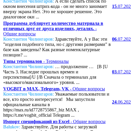
Константин Чилингаров:
А если сделать список по
окном внесения штрих-кода - он не много занимает
15
.07.20
вверху экрана Нет. Это не хорошее решение. Это
диалоговое окн ...
Программа дублирует количество материала в
отличных друг от друга изделиях, деталях.
-
Общие вопросы
Константин Чилингаров:
Здравствуйте, А у Вас эти
06
.07.20
"изделия подобного типа, но с другими размерами" в
базе как заведены? Как разные номенклатурные
позиции? ...
Типы терминалов
- Терминалы
Константин Чилингаров:
… продолжение … [B [U
Часть 3. Наследие прошлых времен и
03
.07.20
перспективы[/U [/B Сначала о терминалах для
«высокого/максимального» уровня. ...
VOGBIT в MAX, Telegram, VK
- Общие вопросы
Константин Чилингаров:
Уважаемые пользователи и
все, кто просто интересуется! Мы запустили
24
.06.20
официальные каналы в
https://max.ru/id7728755867_biz MAX ,
https://t.me/vogbit_official Telegram ...
Импорт спецификаций из Excel
- Общие вопросы
Balukov:
Здравствуйте. Для работы с загрузкой