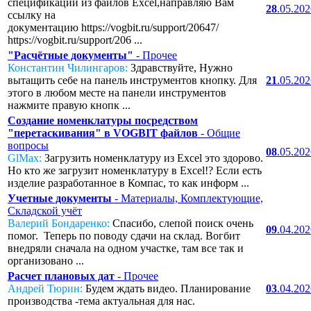
спецификаций из файлов Excel,направляю Вам
28
.05.20
ссылку на
документацию https://vogbit.ru/support/20647/
https://vogbit.ru/support/206 ...
"Расчётные документы"
- Прочее
Константин Чилингаров:
Здравствуйте, Нужно
вытащить себе на панель инструментов кнопку. Для
21
.05.20
этого в любом месте на панели инструментов
нажмите правую кнопк ...
Создание номенклатуры посредством
"перетаскивания" в VOGBIT файлов
- Общие
вопросы
08
.05.20
GlMax:
Загрузить номенклатуру из Excel это здорово.
Но кто же загрузит номенклатуру в Excel!? Если есть
изделие разработанное в Компас, то как информ ...
Учетные документы
- Материалы, Комплектующие,
Складской учёт
Валерий Бондаренко:
Спасибо, слепой поиск очень
09
.04.20
помог. Теперь по поводу сдачи на склад. Вогбит
внедряли сначала на одном участке, там все так и
организовано ...
Расчет плановых дат
- Прочее
Андрей Тюрин:
Будем ждать видео. Планирование
03
.04.20
производства -тема актуальная для нас.