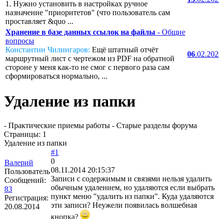
1. Нужно установить в настройках ручное
назначение "приоритетов" (что пользователь сам
проставляет &quo ...
Хранение в базе данных ссылок на файлы
- Общие
вопросы
Константин Чилингаров:
Ещё штатный отчёт
06
.02.20
маршрутный лист с чертежом из PDF на обратной
стороне у меня как-то не смог с первого раза сам
сформироваться нормально, ...
Удаление из папки
- Практические приемы работы - Старые разделы форума
Страницы:
1
Удаление из папки
#1
0
Валерий
08.11.2014 20:15:37
Пользователь
Записи с содержимым и связями нельзя удалить
Сообщений:
обычным удалением, но удаляются если выбрать
83
пункт меню "удалить из папки". Куда удаляются
Регистрация:
эти записи? Неужели появилась волшебная
20.08.2014
кнопка?