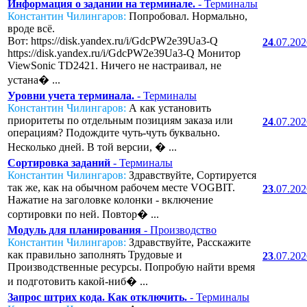
Информация о задании на терминале.
- Терминалы
Константин Чилингаров:
Попробовал. Нормально,
вроде всё.
Вот: https://disk.yandex.ru/i/GdcPW2e39Ua3-Q
24
.07.20
https://disk.yandex.ru/i/GdcPW2e39Ua3-Q Монитор
ViewSonic TD2421. Ничего не настраивал, не
устана� ...
Уровни учета терминала.
- Терминалы
Константин Чилингаров:
А как установить
приоритеты по отдельным позициям заказа или
24
.07.20
операциям? Подождите чуть-чуть буквально.
Несколько дней. В той версии, � ...
Сортировка заданий
- Терминалы
Константин Чилингаров:
Здравствуйте, Сортируется
так же, как на обычном рабочем месте VOGBIT.
23
.07.20
Нажатие на заголовке колонки - включение
сортировки по ней. Повтор� ...
Модуль для планирования
- Производство
Константин Чилингаров:
Здравствуйте, Расскажите
как правильно заполнять Трудовые и
23
.07.20
Производственные ресурсы. Попробую найти время
и подготовить какой-ниб� ...
Запрос штрих кода. Как отключить.
- Терминалы