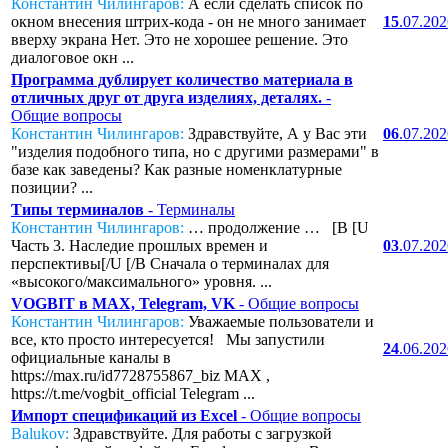
Константин Чилингаров:
А если сделать список по
окном внесения штрих-кода - он не много занимает
15
.07.20
вверху экрана Нет. Это не хорошее решение. Это
диалоговое окн ...
Программа дублирует количество материала в
отличных друг от друга изделиях, деталях.
-
Общие вопросы
Константин Чилингаров:
Здравствуйте, А у Вас эти
06
.07.20
"изделия подобного типа, но с другими размерами" в
базе как заведены? Как разные номенклатурные
позиции? ...
Типы терминалов
- Терминалы
Константин Чилингаров:
… продолжение … [B [U
Часть 3. Наследие прошлых времен и
03
.07.20
перспективы[/U [/B Сначала о терминалах для
«высокого/максимального» уровня. ...
VOGBIT в MAX, Telegram, VK
- Общие вопросы
Константин Чилингаров:
Уважаемые пользователи и
все, кто просто интересуется! Мы запустили
24
.06.20
официальные каналы в
https://max.ru/id7728755867_biz MAX ,
https://t.me/vogbit_official Telegram ...
Импорт спецификаций из Excel
- Общие вопросы
Balukov:
Здравствуйте. Для работы с загрузкой