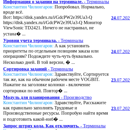
Информация о задании на терминале.
- Терминалы
Константин Чилингаров:
Попробовал. Нормально,
вроде всё.
Вот: https://disk.yandex.ru/i/GdcPW2e39Ua3-Q
24
.07.20
https://disk.yandex.ru/i/GdcPW2e39Ua3-Q Монитор
ViewSonic TD2421. Ничего не настраивал, не
устана� ...
Уровни учета терминала.
- Терминалы
Константин Чилингаров:
А как установить
приоритеты по отдельным позициям заказа или
24
.07.20
операциям? Подождите чуть-чуть буквально.
Несколько дней. В той версии, � ...
Сортировка заданий
- Терминалы
Константин Чилингаров:
Здравствуйте, Сортируется
так же, как на обычном рабочем месте VOGBIT.
23
.07.20
Нажатие на заголовке колонки - включение
сортировки по ней. Повтор� ...
Модуль для планирования
- Производство
Константин Чилингаров:
Здравствуйте, Расскажите
как правильно заполнять Трудовые и
23
.07.20
Производственные ресурсы. Попробую найти время
и подготовить какой-ниб� ...
Запрос штрих кода. Как отключить.
- Терминалы