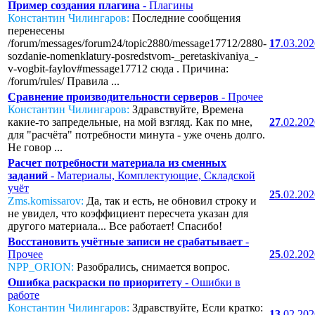
Пример создания плагина
- Плагины
Константин Чилингаров:
Последние сообщения
перенесены
/forum/messages/forum24/topic2880/message17712/2880-
17
.03.20
sozdanie-nomenklatury-posredstvom-_peretaskivaniya_-
v-vogbit-faylov#message17712 сюда . Причина:
/forum/rules/ Правила ...
Сравнение производительности серверов
- Прочее
Константин Чилингаров:
Здравствуйте, Времена
какие-то запредельные, на мой взгляд. Как по мне,
27
.02.20
для "расчёта" потребности минута - уже очень долго.
Не говор ...
Расчет потребности материала из сменных
заданий
- Материалы, Комплектующие, Складской
учёт
25
.02.20
Zms.komissarov:
Да, так и есть, не обновил строку и
не увидел, что коэффициент пересчета указан для
другого материала... Все работает! Спасибо!
Восстановить учётные записи не срабатывает
-
Прочее
25
.02.20
NPP_ORION:
Разобрались, снимается вопрос.
Ошибка раскраски по приоритету
- Ошибки в
работе
Константин Чилингаров:
Здравствуйте, Если кратко:
13
.02.20