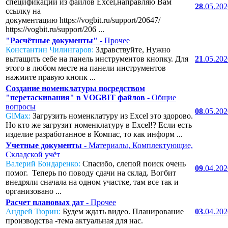
спецификаций из файлов Excel,направляю Вам
28
.05.20
ссылку на
документацию https://vogbit.ru/support/20647/
https://vogbit.ru/support/206 ...
"Расчётные документы"
- Прочее
Константин Чилингаров:
Здравствуйте, Нужно
вытащить себе на панель инструментов кнопку. Для
21
.05.20
этого в любом месте на панели инструментов
нажмите правую кнопк ...
Создание номенклатуры посредством
"перетаскивания" в VOGBIT файлов
- Общие
вопросы
08
.05.20
GlMax:
Загрузить номенклатуру из Excel это здорово.
Но кто же загрузит номенклатуру в Excel!? Если есть
изделие разработанное в Компас, то как информ ...
Учетные документы
- Материалы, Комплектующие,
Складской учёт
Валерий Бондаренко:
Спасибо, слепой поиск очень
09
.04.20
помог. Теперь по поводу сдачи на склад. Вогбит
внедряли сначала на одном участке, там все так и
организовано ...
Расчет плановых дат
- Прочее
Андрей Тюрин:
Будем ждать видео. Планирование
03
.04.20
производства -тема актуальная для нас.