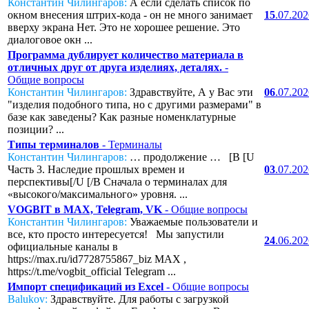
Константин Чилингаров:
А если сделать список по
окном внесения штрих-кода - он не много занимает
15
.07.20
вверху экрана Нет. Это не хорошее решение. Это
диалоговое окн ...
Программа дублирует количество материала в
отличных друг от друга изделиях, деталях.
-
Общие вопросы
Константин Чилингаров:
Здравствуйте, А у Вас эти
06
.07.20
"изделия подобного типа, но с другими размерами" в
базе как заведены? Как разные номенклатурные
позиции? ...
Типы терминалов
- Терминалы
Константин Чилингаров:
… продолжение … [B [U
Часть 3. Наследие прошлых времен и
03
.07.20
перспективы[/U [/B Сначала о терминалах для
«высокого/максимального» уровня. ...
VOGBIT в MAX, Telegram, VK
- Общие вопросы
Константин Чилингаров:
Уважаемые пользователи и
все, кто просто интересуется! Мы запустили
24
.06.20
официальные каналы в
https://max.ru/id7728755867_biz MAX ,
https://t.me/vogbit_official Telegram ...
Импорт спецификаций из Excel
- Общие вопросы
Balukov:
Здравствуйте. Для работы с загрузкой