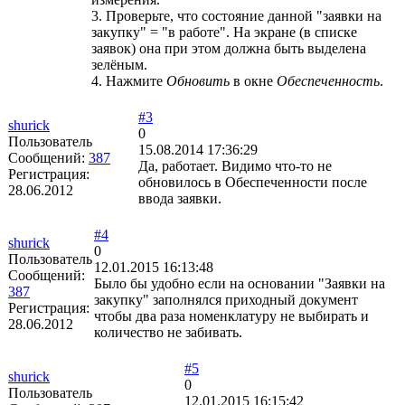
3. Проверьте, что состояние данной "заявки на
закупку" = "в работе". На экране (в списке
заявок) она при этом должна быть выделена
зелёным.
4. Нажмите
Обновить
в окне
Обеспеченность
.
#3
shurick
0
Пользователь
15.08.2014 17:36:29
Сообщений:
387
Да, работает. Видимо что-то не
Регистрация:
обновилось в Обеспеченности после
28.06.2012
ввода заявки.
#4
shurick
0
Пользователь
12.01.2015 16:13:48
Сообщений:
Было бы удобно если на основании "Заявки на
387
закупку" заполнялся приходный документ
Регистрация:
чтобы два раза номенклатуру не выбирать и
28.06.2012
количество не забивать.
#5
shurick
0
Пользователь
12.01.2015 16:15:42