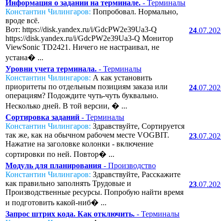
Информация о задании на терминале.
- Терминалы
Константин Чилингаров:
Попробовал. Нормально,
вроде всё.
Вот: https://disk.yandex.ru/i/GdcPW2e39Ua3-Q
24
.07.20
https://disk.yandex.ru/i/GdcPW2e39Ua3-Q Монитор
ViewSonic TD2421. Ничего не настраивал, не
устана� ...
Уровни учета терминала.
- Терминалы
Константин Чилингаров:
А как установить
приоритеты по отдельным позициям заказа или
24
.07.20
операциям? Подождите чуть-чуть буквально.
Несколько дней. В той версии, � ...
Сортировка заданий
- Терминалы
Константин Чилингаров:
Здравствуйте, Сортируется
так же, как на обычном рабочем месте VOGBIT.
23
.07.20
Нажатие на заголовке колонки - включение
сортировки по ней. Повтор� ...
Модуль для планирования
- Производство
Константин Чилингаров:
Здравствуйте, Расскажите
как правильно заполнять Трудовые и
23
.07.20
Производственные ресурсы. Попробую найти время
и подготовить какой-ниб� ...
Запрос штрих кода. Как отключить.
- Терминалы