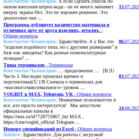
Константин Чилингаров:
А если сделать список по
окном внесения штрих-кода - он не много занимает
15
.07.20
вверху экрана Нет. Это не хорошее решение. Это
диалоговое окн ...
Программа дублирует количество материала в
отличных друг от друга изделиях, деталях.
-
Общие вопросы
Константин Чилингаров:
Здравствуйте, А у Вас эти
06
.07.20
"изделия подобного типа, но с другими размерами" в
базе как заведены? Как разные номенклатурные
позиции? ...
Типы терминалов
- Терминалы
Константин Чилингаров:
… продолжение … [B [U
Часть 3. Наследие прошлых времен и
03
.07.20
перспективы[/U [/B Сначала о терминалах для
«высокого/максимального» уровня. ...
VOGBIT в MAX, Telegram, VK
- Общие вопросы
Константин Чилингаров:
Уважаемые пользователи и
все, кто просто интересуется! Мы запустили
24
.06.20
официальные каналы в
https://max.ru/id7728755867_biz MAX ,
https://t.me/vogbit_official Telegram ...
Импорт спецификаций из Excel
- Общие вопросы
Balukov:
Здравствуйте. Для работы с загрузкой