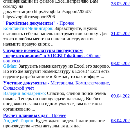
спецификаций из файлов Excel,направляю Вам
28
.05.20
ссылку на
документацию https://vogbit.ru/support/20647/
https://vogbit.ru/support/206 ...
"Расчётные документы"
- Прочее
Константин Чилингаров:
Здравствуйте, Нужно
вытащить себе на панель инструментов кнопку. Для
21
.05.20
этого в любом месте на панели инструментов
нажмите правую кнопк ...
Создание номенклатуры посредством
"перетаскивания" в VOGBIT файлов
- Общие
вопросы
08
.05.20
GlMax:
Загрузить номенклатуру из Excel это здорово.
Но кто же загрузит номенклатуру в Excel!? Если есть
изделие разработанное в Компас, то как информ ...
Учетные документы
- Материалы, Комплектующие,
Складской учёт
Валерий Бондаренко:
Спасибо, слепой поиск очень
09
.04.20
помог. Теперь по поводу сдачи на склад. Вогбит
внедряли сначала на одном участке, там все так и
организовано ...
Расчет плановых дат
- Прочее
Андрей Тюрин:
Будем ждать видео. Планирование
03
.04.20
производства -тема актуальная для нас.