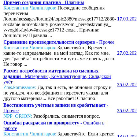
Пример создания плагина
- Плагины
Константин Чилингаров:
Последние сообщения
перенесены
/forum/messages/forum24/topic2880/message17712/2880-
17
.03.20
sozdanie-nomenklatury-posredstvom-_peretaskivaniya_-
v-vogbit-faylov#message17712 сюда . Причина:
/forum/rules/ Правила ...
Сравнение производительности серверов
- Прочее
Константин Чилингаров:
Здравствуйте, Времена
какие-то запредельные, на мой взгляд. Как по мне,
27
.02.20
для "расчёта" потребности минута - уже очень долго.
Не говор ...
Расчет потребности материала из сменных
заданий
- Материалы, Комплектующие, Складской
учёт
25
.02.20
Zms.komissarov:
Да, так и есть, не обновил строку и
не увидел, что коэффициент пересчета указан для
другого материала... Все работает! Спасибо!
Восстановить учётные записи не срабатывает
-
Прочее
25
.02.20
NPP_ORION:
Разобрались, снимается вопрос.
Ошибка раскраски по приоритету
- Ошибки в
работе
Константин Чилингаров:
Здравствуйте, Если кратко:
13
.02.20