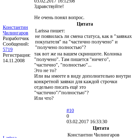
03.02.2017 16:12:08
Здравствуйте!
Не очень понял вопрос.
Цитата
Константин
Larissa пишет:
Чилингаров
не появилась ли смена статуса, как в "заявках
Разработчик
покупателя" на "частично получено" и
Сообщений:
"получено полностью"?
5719
так вот же на вашем скриншоте. Колонка
Регистрация:
"получено". Там пишется "ничего",
14.11.2008
"частично", "полностью"...
Это не то?
Или вы имеете в виду дополнительно внутри
конкретной заявки для каждой строчки
отдельно писать ещё это
"частично"/"полностью"?
Или что?
#10
0
03.02.2017 16:33:30
Цитата
Константин Чилингаров
Larissa