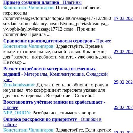
Пример создания плагина
- Плагины
Константин Чилингаров:
Последние сообщения
перенесены
/forum/messages/forum24/topic2880/message17712/2880-
17
.03.20
sozdanie-nomenklatury-posredstvom-_peretaskivaniya_-
v-vogbit-faylov#message17712 сюда . Причина:
/forum/rules/ Правила ...
Сравнение производительности серверов
- Прочее
Константин Чилингаров:
Здравствуйте, Времена
какие-то запредельные, на мой взгляд. Как по мне,
27
.02.20
для "расчёта" потребности минута - уже очень долго.
Не говор ...
Расчет потребности материала из сменных
заданий
- Материалы, Комплектующие, Складской
учёт
25
.02.20
Zms.komissarov:
Да, так и есть, не обновил строку и
не увидел, что коэффициент пересчета указан для
другого материала... Все работает! Спасибо!
Восстановить учётные записи не срабатывает
-
Прочее
25
.02.20
NPP_ORION:
Разобрались, снимается вопрос.
Ошибка раскраски по приоритету
- Ошибки в
работе
Константин Чилингаров:
Здравствуйте, Если кратко:
13
.02.20