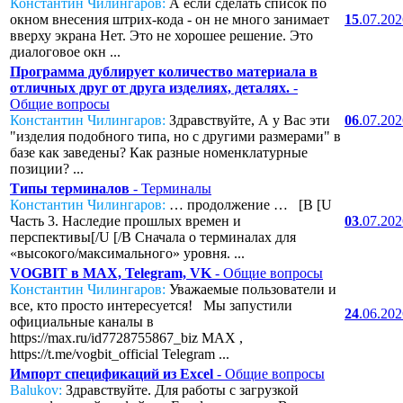
Константин Чилингаров:
А если сделать список по
окном внесения штрих-кода - он не много занимает
15
.07.20
вверху экрана Нет. Это не хорошее решение. Это
диалоговое окн ...
Программа дублирует количество материала в
отличных друг от друга изделиях, деталях.
-
Общие вопросы
Константин Чилингаров:
Здравствуйте, А у Вас эти
06
.07.20
"изделия подобного типа, но с другими размерами" в
базе как заведены? Как разные номенклатурные
позиции? ...
Типы терминалов
- Терминалы
Константин Чилингаров:
… продолжение … [B [U
Часть 3. Наследие прошлых времен и
03
.07.20
перспективы[/U [/B Сначала о терминалах для
«высокого/максимального» уровня. ...
VOGBIT в MAX, Telegram, VK
- Общие вопросы
Константин Чилингаров:
Уважаемые пользователи и
все, кто просто интересуется! Мы запустили
24
.06.20
официальные каналы в
https://max.ru/id7728755867_biz MAX ,
https://t.me/vogbit_official Telegram ...
Импорт спецификаций из Excel
- Общие вопросы
Balukov:
Здравствуйте. Для работы с загрузкой