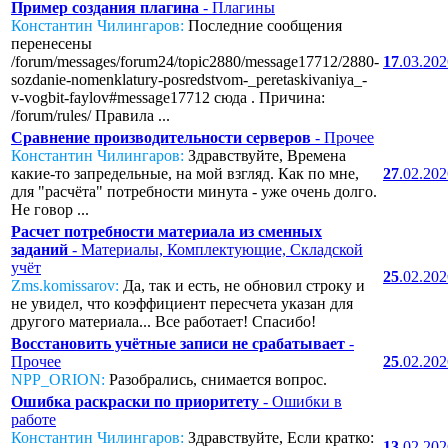
Пример создания плагина
- Плагины
Константин Чилингаров:
Последние сообщения
перенесены
/forum/messages/forum24/topic2880/message17712/2880-
17
.03.20
sozdanie-nomenklatury-posredstvom-_peretaskivaniya_-
v-vogbit-faylov#message17712 сюда . Причина:
/forum/rules/ Правила ...
Сравнение производительности серверов
- Прочее
Константин Чилингаров:
Здравствуйте, Времена
какие-то запредельные, на мой взгляд. Как по мне,
27
.02.20
для "расчёта" потребности минута - уже очень долго.
Не говор ...
Расчет потребности материала из сменных
заданий
- Материалы, Комплектующие, Складской
учёт
25
.02.20
Zms.komissarov:
Да, так и есть, не обновил строку и
не увидел, что коэффициент пересчета указан для
другого материала... Все работает! Спасибо!
Восстановить учётные записи не срабатывает
-
Прочее
25
.02.20
NPP_ORION:
Разобрались, снимается вопрос.
Ошибка раскраски по приоритету
- Ошибки в
работе
Константин Чилингаров:
Здравствуйте, Если кратко:
13
.02.20