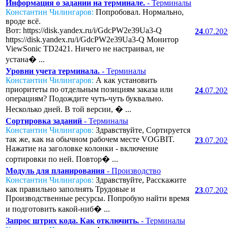
Информация о задании на терминале.
- Терминалы
Константин Чилингаров:
Попробовал. Нормально,
вроде всё.
Вот: https://disk.yandex.ru/i/GdcPW2e39Ua3-Q
24
.07.20
https://disk.yandex.ru/i/GdcPW2e39Ua3-Q Монитор
ViewSonic TD2421. Ничего не настраивал, не
устана� ...
Уровни учета терминала.
- Терминалы
Константин Чилингаров:
А как установить
приоритеты по отдельным позициям заказа или
24
.07.20
операциям? Подождите чуть-чуть буквально.
Несколько дней. В той версии, � ...
Сортировка заданий
- Терминалы
Константин Чилингаров:
Здравствуйте, Сортируется
так же, как на обычном рабочем месте VOGBIT.
23
.07.20
Нажатие на заголовке колонки - включение
сортировки по ней. Повтор� ...
Модуль для планирования
- Производство
Константин Чилингаров:
Здравствуйте, Расскажите
как правильно заполнять Трудовые и
23
.07.20
Производственные ресурсы. Попробую найти время
и подготовить какой-ниб� ...
Запрос штрих кода. Как отключить.
- Терминалы