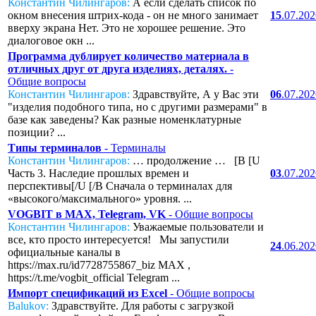
Константин Чилингаров:
А если сделать список по
окном внесения штрих-кода - он не много занимает
15
.07.20
вверху экрана Нет. Это не хорошее решение. Это
диалоговое окн ...
Программа дублирует количество материала в
отличных друг от друга изделиях, деталях.
-
Общие вопросы
Константин Чилингаров:
Здравствуйте, А у Вас эти
06
.07.20
"изделия подобного типа, но с другими размерами" в
базе как заведены? Как разные номенклатурные
позиции? ...
Типы терминалов
- Терминалы
Константин Чилингаров:
… продолжение … [B [U
Часть 3. Наследие прошлых времен и
03
.07.20
перспективы[/U [/B Сначала о терминалах для
«высокого/максимального» уровня. ...
VOGBIT в MAX, Telegram, VK
- Общие вопросы
Константин Чилингаров:
Уважаемые пользователи и
все, кто просто интересуется! Мы запустили
24
.06.20
официальные каналы в
https://max.ru/id7728755867_biz MAX ,
https://t.me/vogbit_official Telegram ...
Импорт спецификаций из Excel
- Общие вопросы
Balukov:
Здравствуйте. Для работы с загрузкой