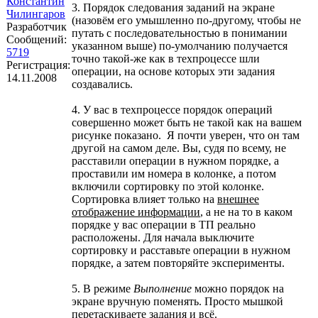
Константин
3. Порядок следования заданий на экране
Чилингаров
(назовём его умышленно по-другому, чтобы не
Разработчик
путать с последовательностью в понимании
Сообщений:
указанном выше) по-умолчанию получается
5719
точно такой-же как в техпроцессе шли
Регистрация:
операции, на основе которых эти задания
14.11.2008
создавались.
4. У вас в техпроцессе порядок операций
совершенно может быть не такой как на вашем
рисунке показано. Я почти уверен, что он там
другой на самом деле. Вы, судя по всему, не
расставили операции в нужном порядке, а
проставили им номера в колонке, а потом
включили сортировку по этой колонке.
Сортировка влияет только на
внешнее
отображение информации
, а не на то в каком
порядке у вас операции в ТП реально
расположены. Для начала выключите
сортировку и расставьте операции в нужном
порядке, а затем повторяйте эксперименты.
5. В режиме
Выполнение
можно порядок на
экране вручную поменять. Просто мышкой
перетаскиваете задания и всё.