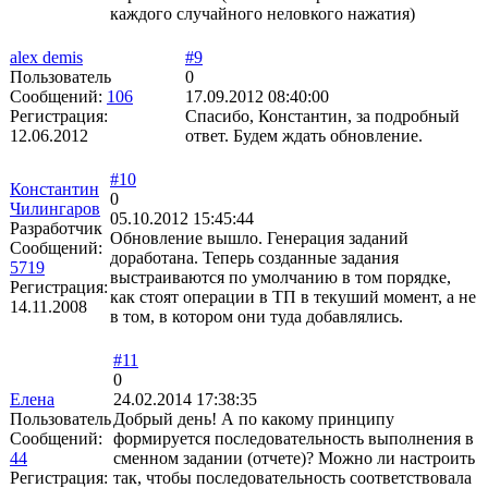
каждого случайного неловкого нажатия)
alex demis
#9
Пользователь
0
Сообщений:
106
17.09.2012 08:40:00
Регистрация:
Спасибо, Константин, за подробный
12.06.2012
ответ. Будем ждать обновление.
#10
Константин
0
Чилингаров
05.10.2012 15:45:44
Разработчик
Обновление вышло. Генерация заданий
Сообщений:
доработана. Теперь созданные задания
5719
выстраиваются по умолчанию в том порядке,
Регистрация:
как стоят операции в ТП в текуший момент, а не
14.11.2008
в том, в котором они туда добавлялись.
#11
0
Елена
24.02.2014 17:38:35
Пользователь
Добрый день! А по какому принципу
Сообщений:
формируется последовательность выполнения в
44
сменном задании (отчете)? Можно ли настроить
Регистрация:
так, чтобы последовательность соответствовала