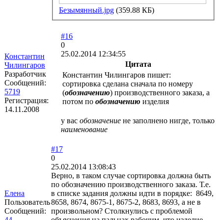
Безымянный.jpg
(359.88 КБ)
#16
0
25.02.2014 12:34:55
Константин
Цитата
Чилингаров
Разработчик
Константин Чилингаров пишет:
Сообщений:
сортировка сделана сначала по номеру
5719
(
обозначению
) производственного заказа, а
Регистрация:
потом по
обозначению
изделия
14.11.2008
у вас
обозначение
не заполнено нигде, только
наименование
#17
0
25.02.2014 13:08:43
Верно, в таком случае сортировка должна быть
по обозначению производственного заказа. Т.е.
Елена
в списке задания должны идти в порядке: 8649,
Пользователь
8658, 8674, 8675-1, 8675-2, 8683, 8693, а не в
Сообщений:
произвольном? Столкнулись с проблемой
44
объяснения на пальцах рабочим, что изделие