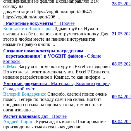
спецификаций из файлов Excel,направляю Вам
28
.05.20
ссылку на
документацию https://vogbit.ru/support/20647/
https://vogbit.ru/support/206 ...
"Расчётные документы"
- Прочее
Константин Чилингаров:
Здравствуйте, Нужно
вытащить себе на панель инструментов кнопку. Для
21
.05.20
этого в любом месте на панели инструментов
нажмите правую кнопк ...
Создание номенклатуры посредством
"перетаскивания" в VOGBIT файлов
- Общие
вопросы
08
.05.20
GlMax:
Загрузить номенклатуру из Excel это здорово.
Но кто же загрузит номенклатуру в Excel!? Если есть
изделие разработанное в Компас, то как информ ...
Учетные документы
- Материалы, Комплектующие,
Складской учёт
Валерий Бондаренко:
Спасибо, слепой поиск очень
09
.04.20
помог. Теперь по поводу сдачи на склад. Вогбит
внедряли сначала на одном участке, там все так и
организовано ...
Расчет плановых дат
- Прочее
Андрей Тюрин:
Будем ждать видео. Планирование
03
.04.20
производства -тема актуальная для нас.