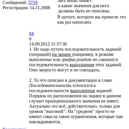
alex demis пишет:
Сообщений:
5719
а какие значения для него
Регистрация:
14.11.2008
должны быть не описаны.
В цитате, которую вы привели это
как раз написано.
#4
0
14.09.2012 11:37:36
1. Не надо путать последовательность заданий
(операций)
на экране
(например, в режиме
выполнение
или
график роабот по сменам
) и
последовательность
выполнения
этих заданий.
Они запросто могут и не совпадать.
2. То что описано в документации в главе
Последовательность
относится к
последовательности
выполнения
заданий.
Порядок их расположения на экране в данном
случает принципиального значения не имеет.
Актуально это всё, действительно, только для
уровня "высокий". На "среднем" просто не
имеют смысла такие ограничения, которые там
накладываются.