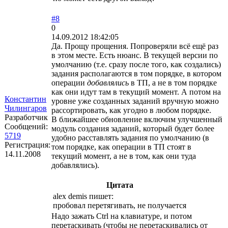
#8
0
14.09.2012 18:42:05
Да. Прощу прощения. Попроверяли всё ещё раз
в этом месте. Есть нюанс. В текущей версии по
умолчанию (т.е. сразу после того, как создались)
задания располагаются в том порядке, в котором
операции
добавлялись
в ТП, а не в том порядке
как они идут там в текущий момент. А потом на
Константин
уровне уже созданных заданий вручную можно
Чилингаров
рассортировать, как угодно в любом порядке.
Разработчик
В ближайшее обновление включим улучшенный
Сообщений:
модуль создания заданий, который будет более
5719
удобно расставлять задания по умолчанию (в
Регистрация:
том порядке, как операции в ТП стоят в
14.11.2008
текущий момент, а не в том, как они туда
добавлялись).
Цитата
alex demis пишет:
пробовал перетягивать, не получается
Надо зажать Ctrl на клавиатуре, и потом
перетаскивать (чтобы не перетаскивались от