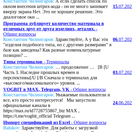
Константин Чилингаров:
А если сделать список по
окном внесения штрих-кода - он не много занимает
15
.07.20
вверху экрана Нет. Это не хорошее решение. Это
диалоговое окн ...
Программа дублирует количество материала в
отличных друг от друга изделиях, деталях.
-
Общие вопросы
Константин Чилингаров:
Здравствуйте, А у Вас эти
06
.07.20
"изделия подобного типа, но с другими размерами" в
базе как заведены? Как разные номенклатурные
позиции? ...
Типы терминалов
- Терминалы
Константин Чилингаров:
… продолжение … [B [U
Часть 3. Наследие прошлых времен и
03
.07.20
перспективы[/U [/B Сначала о терминалах для
«высокого/максимального» уровня. ...
VOGBIT в MAX, Telegram, VK
- Общие вопросы
Константин Чилингаров:
Уважаемые пользователи и
все, кто просто интересуется! Мы запустили
24
.06.20
официальные каналы в
https://max.ru/id7728755867_biz MAX ,
https://t.me/vogbit_official Telegram ...
Импорт спецификаций из Excel
- Общие вопросы
Balukov:
Здравствуйте. Для работы с загрузкой