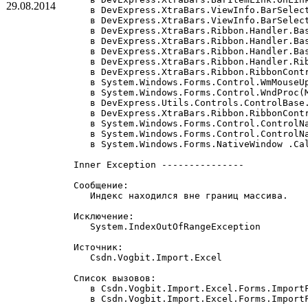
29.08.2014
   в DevExpress.XtraBars.ViewInfo.BarSelect
   в DevExpress.XtraBars.ViewInfo.BarSelect
   в DevExpress.XtraBars.Ribbon.Handler.Ba
   в DevExpress.XtraBars.Ribbon.Handler.Bas
   в DevExpress.XtraBars.Ribbon.Handler.Bas
   в DevExpress.XtraBars.Ribbon.Handler.Rib
   в DevExpress.XtraBars.Ribbon.RibbonContr
   в System.Windows.Forms.Control.WmMouseUp
   в System.Windows.Forms.Control.WndProc(M
   в DevExpress.Utils.Controls.ControlBase.
   в DevExpress.XtraBars.Ribbon.RibbonContr
   в System.Windows.Forms.Control.ControlNa
   в System.Windows.Forms.Control.ControlNa
   в System.Windows.Forms.NativeWindow .Cal
Inner Exception ---------------

Сообщение:

   Индекс находился вне границ массива.

Исключение:

   System.IndexOutOfRangeException

Источник:

   Csdn.Vogbit.Import.Excel

Список вызовов:

   в Csdn.Vogbit.Import.Excel.Forms.ImportF
   в Csdn.Vogbit.Import.Excel.Forms.Import