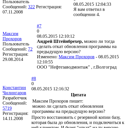
Пользователь
08.05.2015 12:04:33
Сообщений:
322
Регистрация:
Я вам ответил в
07.11.2008
сообщении 4.
#7
0
Максим
08.05.2015 12:10:12
Прохоров
Андрей Штейнбрехер,
можно ли тогда
Пользователь
сделать откат обновления программы на
Сообщений:
72
предыдущую версию?
Регистрация:
Изменено:
Максим Прохоров
-
08.05.2015
29.08.2014
12:10:55
ООО "Нефтезаводмонтаж" , г.Волгоград
#8
0
Константин
08.05.2015 12:16:32
Чилингаров
Цитата
Разработчик
Максим Прохоров пишет:
Сообщений:
можно ли сделать откат обновления
5719
программы на предыдущую версию?
Регистрация:
Просто восстановить с резервной копии базу,
14.11.2008
которая была до обновления, и подключиться к
ней клиентом. И будет "откат" на ту версию.