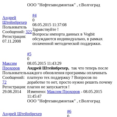
ООО "Нефтезаводмонтаж" , г.Волгоград
#4
Андрей
0
Штейнбрехер
08.05.2015 11:37:08
Пользователь
Здравствуйте !
Сообщений:
322
Вопросы импорта данных в Vogbit
Регистрация:
обсуждаются индивидуально, в рамках
07.11.2008
оплаченной методической поддержки.
#5
0
Максим
08.05.2015 11:43:29
Прохоров
Андрей Штейнбрехер,
так что теперь после
Пользователь
каждого обновления программы оплачивать
Сообщений:
платную тех поддержку ? Вопросов по
72
доработке то нет, просто нужно решить почему
Регистрация:
плагин не запускается !
29.08.2014
Изменено:
Максим Прохоров
-
08.05.2015
11:45:47
ООО "Нефтезаводмонтаж" , г.Волгоград
#6
Андрей Штейнбрехер
0