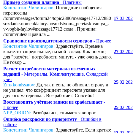
Пример создания плагина
- Плагины
Константин Чилингаров:
Последние сообщения
перенесены
/forum/messages/forum24/topic2880/message17712/2880-
17
.03.20
sozdanie-nomenklatury-posredstvom-_peretaskivaniya_-
v-vogbit-faylov#message17712 сюда . Причина:
/forum/rules/ Правила ...
Сравнение производительности серверов
- Прочее
Константин Чилингаров:
Здравствуйте, Времена
какие-то запредельные, на мой взгляд. Как по мне,
27
.02.20
для "расчёта" потребности минута - уже очень долго.
Не говор ...
Расчет потребности материала из сменных
заданий
- Материалы, Комплектующие, Складской
учёт
25
.02.20
Zms.komissarov:
Да, так и есть, не обновил строку и
не увидел, что коэффициент пересчета указан для
другого материала... Все работает! Спасибо!
Восстановить учётные записи не срабатывает
-
Прочее
25
.02.20
NPP_ORION:
Разобрались, снимается вопрос.
Ошибка раскраски по приоритету
- Ошибки в
работе
Константин Чилингаров:
Здравствуйте, Если кратко:
13
.02.20