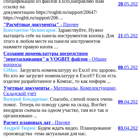
спецификаций из файлов Excel,направляю Вам
28
.05.20
ссылку на
документацию https://vogbit.ru/support/20647/
https://vogbit.ru/support/206 ...
"Расчётные документы"
- Прочее
Константин Чилингаров:
Здравствуйте, Нужно
вытащить себе на панель инструментов кнопку. Для
21
.05.20
этого в любом месте на панели инструментов
нажмите правую кнопк ...
Создание номенклатуры посредством
"перетаскивания" в VOGBIT файлов
- Общие
вопросы
08
.05.20
GlMax:
Загрузить номенклатуру из Excel это здорово.
Но кто же загрузит номенклатуру в Excel!? Если есть
изделие разработанное в Компас, то как информ ...
Учетные документы
- Материалы, Комплектующие,
Складской учёт
Валерий Бондаренко:
Спасибо, слепой поиск очень
09
.04.20
помог. Теперь по поводу сдачи на склад. Вогбит
внедряли сначала на одном участке, там все так и
организовано ...
Расчет плановых дат
- Прочее
Андрей Тюрин:
Будем ждать видео. Планирование
03
.04.20
производства -тема актуальная для нас.