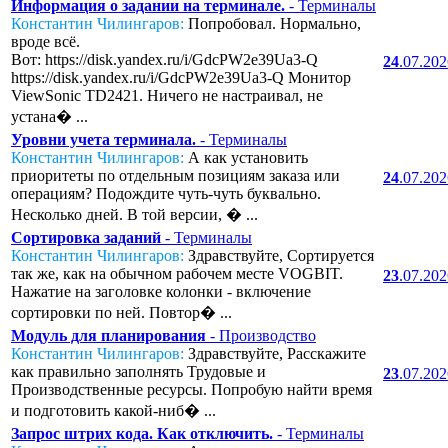
Информация о задании на терминале.
- Терминалы
Константин Чилингаров:
Попробовал. Нормально,
вроде всё.
Вот: https://disk.yandex.ru/i/GdcPW2e39Ua3-Q
24
.07.20
https://disk.yandex.ru/i/GdcPW2e39Ua3-Q Монитор
ViewSonic TD2421. Ничего не настраивал, не
устана� ...
Уровни учета терминала.
- Терминалы
Константин Чилингаров:
А как установить
приоритеты по отдельным позициям заказа или
24
.07.20
операциям? Подождите чуть-чуть буквально.
Несколько дней. В той версии, � ...
Сортировка заданий
- Терминалы
Константин Чилингаров:
Здравствуйте, Сортируется
так же, как на обычном рабочем месте VOGBIT.
23
.07.20
Нажатие на заголовке колонки - включение
сортировки по ней. Повтор� ...
Модуль для планирования
- Производство
Константин Чилингаров:
Здравствуйте, Расскажите
как правильно заполнять Трудовые и
23
.07.20
Производственные ресурсы. Попробую найти время
и подготовить какой-ниб� ...
Запрос штрих кода. Как отключить.
- Терминалы