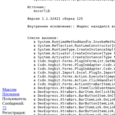
Источник:

   mscorlib

Версия 1.1.32421 сборка 125

Внутреннее исключение:: Индекс находился вн
Список вызовов:

   в System.RuntimeMethodHandle.InvokeMeth
   в System.Reflection.RuntimeConstructorI
   в System.RuntimeType.CreateInstanceImpl
   в System.Activator.CreateInstance(Type 
   в System.Activator.CreateInstance(Type t
   в Csdn.Vogbit.Forms.PlugInFormList.GetN
   в Csdn.Vogbit.Forms.PlugInAdapter.Csdn.
   в Csdn.Vogbit.Forms.PlugInAdapter.Csdn.V
   в Csdn.Vogbit.Import.Excel.PlugIn.Import
   в Csdn.Vogbit.Forms.Action.Execute(Compo
   в Csdn.Vogbit.Forms.Action.ClickHandler(
   в Csdn.Vogbit.Forms.ActionXtraBarItemLin
   в DevExpress.XtraBars.ItemClickEventHand
Максим
   в DevExpress.XtraBars.BarItem.OnClick(Ba
Прохоров
   в DevExpress.XtraBars.BarButtonItem.OnCl
Пользователь
   в DevExpress.XtraBars.BarItemLink.OnLink
Сообщений:
   в DevExpress.XtraBars.BarButtonItemLink.
   в DevExpress.XtraBars.BarItemLink.OnLink
72
   в DevExpress.XtraBars.BarButtonItemLink.
Регистрация:
   в DevExpress.XtraBars.BarItemLink.OnLink