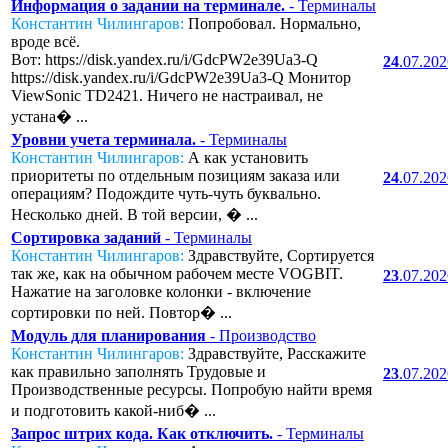
Информация о задании на терминале.
- Терминалы
Константин Чилингаров:
Попробовал. Нормально,
вроде всё.
Вот: https://disk.yandex.ru/i/GdcPW2e39Ua3-Q
24
.07.20
https://disk.yandex.ru/i/GdcPW2e39Ua3-Q Монитор
ViewSonic TD2421. Ничего не настраивал, не
устана� ...
Уровни учета терминала.
- Терминалы
Константин Чилингаров:
А как установить
приоритеты по отдельным позициям заказа или
24
.07.20
операциям? Подождите чуть-чуть буквально.
Несколько дней. В той версии, � ...
Сортировка заданий
- Терминалы
Константин Чилингаров:
Здравствуйте, Сортируется
так же, как на обычном рабочем месте VOGBIT.
23
.07.20
Нажатие на заголовке колонки - включение
сортировки по ней. Повтор� ...
Модуль для планирования
- Производство
Константин Чилингаров:
Здравствуйте, Расскажите
как правильно заполнять Трудовые и
23
.07.20
Производственные ресурсы. Попробую найти время
и подготовить какой-ниб� ...
Запрос штрих кода. Как отключить.
- Терминалы