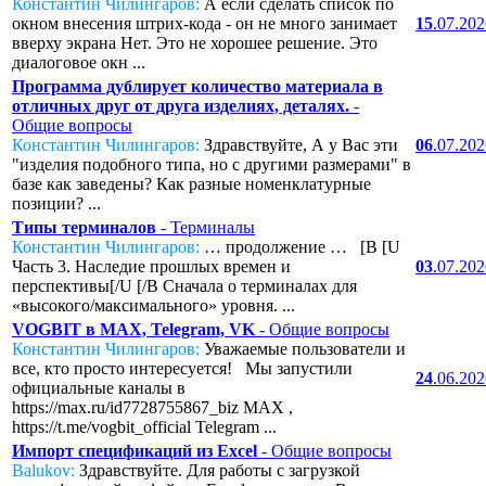
Константин Чилингаров:
А если сделать список по
окном внесения штрих-кода - он не много занимает
15
.07.20
вверху экрана Нет. Это не хорошее решение. Это
диалоговое окн ...
Программа дублирует количество материала в
отличных друг от друга изделиях, деталях.
-
Общие вопросы
Константин Чилингаров:
Здравствуйте, А у Вас эти
06
.07.20
"изделия подобного типа, но с другими размерами" в
базе как заведены? Как разные номенклатурные
позиции? ...
Типы терминалов
- Терминалы
Константин Чилингаров:
… продолжение … [B [U
Часть 3. Наследие прошлых времен и
03
.07.20
перспективы[/U [/B Сначала о терминалах для
«высокого/максимального» уровня. ...
VOGBIT в MAX, Telegram, VK
- Общие вопросы
Константин Чилингаров:
Уважаемые пользователи и
все, кто просто интересуется! Мы запустили
24
.06.20
официальные каналы в
https://max.ru/id7728755867_biz MAX ,
https://t.me/vogbit_official Telegram ...
Импорт спецификаций из Excel
- Общие вопросы
Balukov:
Здравствуйте. Для работы с загрузкой