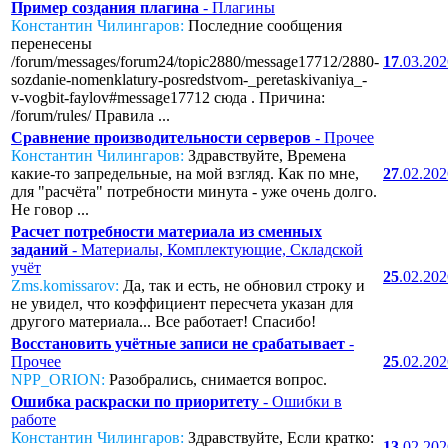
Пример создания плагина
- Плагины
Константин Чилингаров:
Последние сообщения
перенесены
/forum/messages/forum24/topic2880/message17712/2880-
17
.03.20
sozdanie-nomenklatury-posredstvom-_peretaskivaniya_-
v-vogbit-faylov#message17712 сюда . Причина:
/forum/rules/ Правила ...
Сравнение производительности серверов
- Прочее
Константин Чилингаров:
Здравствуйте, Времена
какие-то запредельные, на мой взгляд. Как по мне,
27
.02.20
для "расчёта" потребности минута - уже очень долго.
Не говор ...
Расчет потребности материала из сменных
заданий
- Материалы, Комплектующие, Складской
учёт
25
.02.20
Zms.komissarov:
Да, так и есть, не обновил строку и
не увидел, что коэффициент пересчета указан для
другого материала... Все работает! Спасибо!
Восстановить учётные записи не срабатывает
-
Прочее
25
.02.20
NPP_ORION:
Разобрались, снимается вопрос.
Ошибка раскраски по приоритету
- Ошибки в
работе
Константин Чилингаров:
Здравствуйте, Если кратко:
13
.02.20