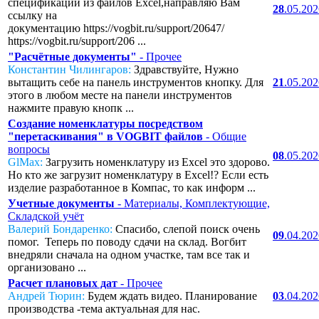
спецификаций из файлов Excel,направляю Вам
28
.05.20
ссылку на
документацию https://vogbit.ru/support/20647/
https://vogbit.ru/support/206 ...
"Расчётные документы"
- Прочее
Константин Чилингаров:
Здравствуйте, Нужно
вытащить себе на панель инструментов кнопку. Для
21
.05.20
этого в любом месте на панели инструментов
нажмите правую кнопк ...
Создание номенклатуры посредством
"перетаскивания" в VOGBIT файлов
- Общие
вопросы
08
.05.20
GlMax:
Загрузить номенклатуру из Excel это здорово.
Но кто же загрузит номенклатуру в Excel!? Если есть
изделие разработанное в Компас, то как информ ...
Учетные документы
- Материалы, Комплектующие,
Складской учёт
Валерий Бондаренко:
Спасибо, слепой поиск очень
09
.04.20
помог. Теперь по поводу сдачи на склад. Вогбит
внедряли сначала на одном участке, там все так и
организовано ...
Расчет плановых дат
- Прочее
Андрей Тюрин:
Будем ждать видео. Планирование
03
.04.20
производства -тема актуальная для нас.