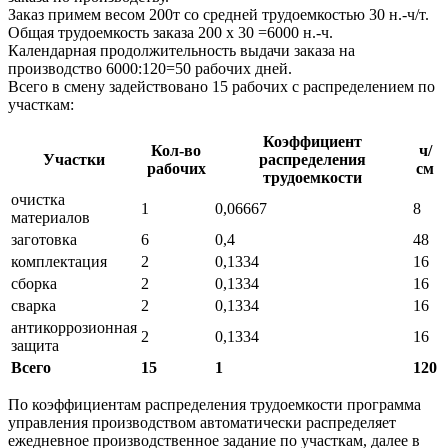
Заказ примем весом 200т со средней трудоемкостью 30 н.-ч/т.
Общая трудоемкость заказа 200 х 30 =6000 н.-ч.
Календарная продолжительность выдачи заказа на
производство 6000:120=50 рабочих дней.
Всего в смену задействовано 15 рабочих с распределением по
участкам:
Коэффициент
Кол-во
ч/
Участки
распределения
рабочих
см
трудоемкости
очистка
1
0,06667
8
материалов
заготовка
6
0,4
48
комплектация
2
0,1334
16
сборка
2
0,1334
16
сварка
2
0,1334
16
антикоррозионная
2
0,1334
16
защита
Всего
15
1
120
По коэффициентам распределения трудоемкости программа
управления производством автоматически распределяет
ежедневное производственное задание по участкам, далее в