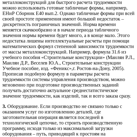
металлоконструкций для быстрого расчета трудоемкости
можно использовать готовые табличные формы, например,
ЕНиР Сборник Е40 вып.2. Однако табличные формы при всей
своей простоте применения имеют большой недостаток –
дискретность пограничных значений. Норма времени
меняется скачкообразно и в начале периода табличного
значения нормы времени будет много, а в конце мало. Этого
недостатка лишены интеллектуальные расчеты при помощи
математических формул степенной зависимости трудоемкости
от массы металлоконструкций. Например, формула 31.6 из
учебного пособия «Строительные конструкции» (Маилян Р.Л.,
Маилян Д.Р., Веселев Ю.А., Строительные конструкции
Учебное пособие, изд. «Феникс»,г. Ростов-на-Дону, 2005).
Прописав подобную формулу в параметры расчета
трудоемкости системы управления производством, можно
мгновенно при подготовке производственных заданий
получать достаточно актуальное среднестатистическое
значение трудоемкости, как изделий, так и всего заказа сразу.
3.
Оборудование. Если производство не связано только с
оказанием услуг по изготовлению деталей, где
заготовительная операция является последней в
технологической цепочке, то строить производственную
программу, исходя только из максимальной загрузки
оборудования – путь, приводящий к простоям на