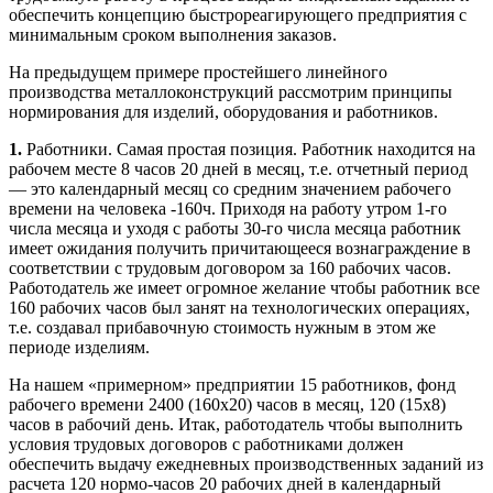
обеспечить концепцию быстрореагирующего предприятия с
минимальным сроком выполнения заказов.
На предыдущем примере простейшего линейного
производства металлоконструкций рассмотрим принципы
нормирования для изделий, оборудования и работников.
1.
Работники. Самая простая позиция. Работник находится на
рабочем месте 8 часов 20 дней в месяц, т.е. отчетный период
— это календарный месяц со средним значением рабочего
времени на человека -160ч. Приходя на работу утром 1-го
числа месяца и уходя с работы 30-го числа месяца работник
имеет ожидания получить причитающееся вознаграждение в
соответствии с трудовым договором за 160 рабочих часов.
Работодатель же имеет огромное желание чтобы работник все
160 рабочих часов был занят на технологических операциях,
т.е. создавал прибавочную стоимость нужным в этом же
периоде изделиям.
На нашем «примерном» предприятии 15 работников, фонд
рабочего времени 2400 (160х20) часов в месяц, 120 (15х8)
часов в рабочий день. Итак, работодатель чтобы выполнить
условия трудовых договоров с работниками должен
обеспечить выдачу ежедневных производственных заданий из
расчета 120 нормо-часов 20 рабочих дней в календарный