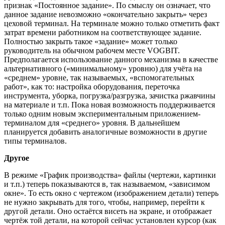
признак «Постоянное задание». По смыслу он означает, что
данное задание невозможно «окончательно закрыть» через
цеховой терминал. На терминале можно только отметить факт
затрат времени работником на соответствующее задание.
Полностью закрыть такое «задание» может только
руководитель на обычном рабочем месте VOGBIT.
Предполагается использование данного механизма в качестве
альтернативного («минимальному» уровню) для учёта на
«среднем» уровне, так называемых, «вспомогательных
работ», как то: настройка оборудования, переточка
инструмента, уборка, погрузка/разгрузка, зачистка ржавчины
на материале и т.п. Пока новая возможность поддерживается
только одним новым экспериментальным приложением-
терминалом для «среднего» уровня. В дальнейшем
планируется добавить аналогичные возможности в другие
типы терминалов.
Другое
В режиме «График производства» файлы (чертежи, картинки
и т.п.) теперь показываются в, так называемом, «зависимом
окне». То есть окно с чертежом (изображением детали) теперь
не нужно закрывать для того, чтобы, например, перейти к
другой детали. Оно остаётся висеть на экране, и отображает
чертёж той детали, на которой сейчас установлен курсор (как