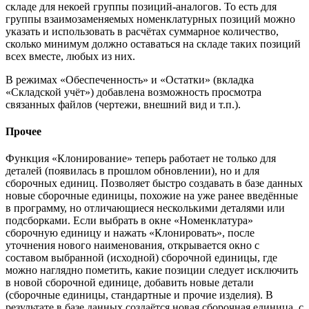
складе для некоей группы позиций-аналогов. То есть для
группы взаимозаменяемых номенклатурных позиций можно
указать и использовать в расчётах суммарное количество,
сколько минимум должно оставаться на складе таких позиций
всех вместе, любых из них.
В режимах «Обеспеченность» и «Остатки» (вкладка
«Складской учёт») добавлена возможность просмотра
связанных файлов (чертежи, внешний вид и т.п.).
Прочее
Функция «Клонирование» теперь работает не только для
деталей (появилась в прошлом обновлении), но и для
сборочных единиц. Позволяет быстро создавать в базе данных
новые сборочные единицы, похожие на уже ранее введённые
в программу, но отличающиеся несколькими деталями или
подсборками. Если выбрать в окне «Номенклатура»
сборочную единицу и нажать «Клонировать», после
уточнения нового наименования, открывается окно с
составом выбранной (исходной) сборочной единицы, где
можно наглядно пометить, какие позиции следует исключить
в новой сборочной единице, добавить новые детали
(сборочные единицы, стандартные и прочие изделия). В
результате в базе данных создаётся новая сборочная единица, с