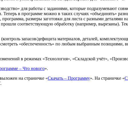
водство» для работы с заданиями, которые подразумевают совме
п. Теперь в программе можно в таких случаях «объединять» разны
 программа, размеры заготовки для листа с разными деталями на
 прошли соответствующую обработку (например, вырезаны). Теку
 (контроль запасов/дефицита материалов, деталей, комплектующ
 смотреть «обеспеченность» по любым выбранным позициями, вне
изменений в режимах «Технология», «Складской учёт», «Произво
рограмме – Что нового
».
выложен на страничке «
Скачать – Программу
». На страничке «
С
.