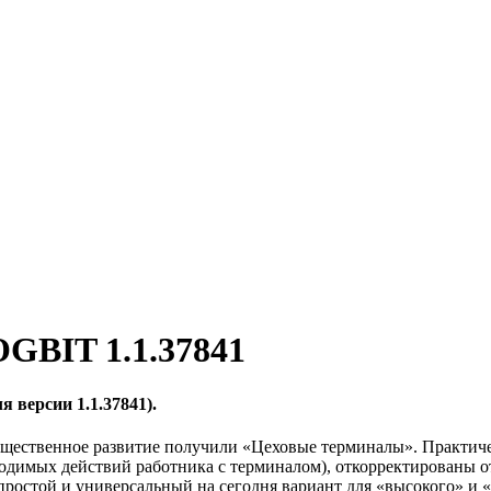
GBIT 1.1.37841
 версии 1.1.37841).
существенное развитие получили «Цеховые терминалы». Практич
одимых действий работника с терминалом), откорректированы о
 простой и универсальный на сегодня вариант для «высокого» и