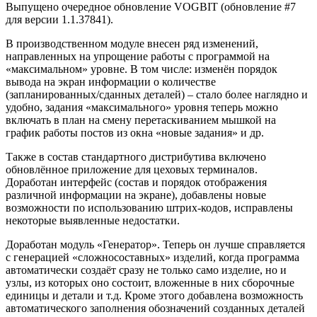
Выпущено очередное обновление VOGBIT (обновление #7
для версии 1.1.37841).
В производственном модуле внесен ряд изменений,
направленных на упрощение работы с программой на
«максимальном» уровне. В том числе: изменён порядок
вывода на экран информации о количестве
(запланированных/сданных деталей) – стало более наглядно и
удобно, задания «максимального» уровня теперь можно
включать в план на смену перетаскиванием мышкой на
график работы постов из окна «новые задания» и др.
Также в состав стандартного дистрибутива включено
обновлённое приложение для цеховых терминалов.
Доработан интерфейс (состав и порядок отображения
различной информации на экране), добавлены новые
возможности по использованию штрих-кодов, исправлены
некоторые выявленные недостатки.
Доработан модуль «Генератор». Теперь он лучше справляется
с генерацией «сложносоставных» изделий, когда программа
автоматически создаёт сразу не только само изделие, но и
узлы, из которых оно состоит, вложенные в них сборочные
единицы и детали и т.д. Кроме этого добавлена возможность
автоматического заполнения обозначений созданных деталей