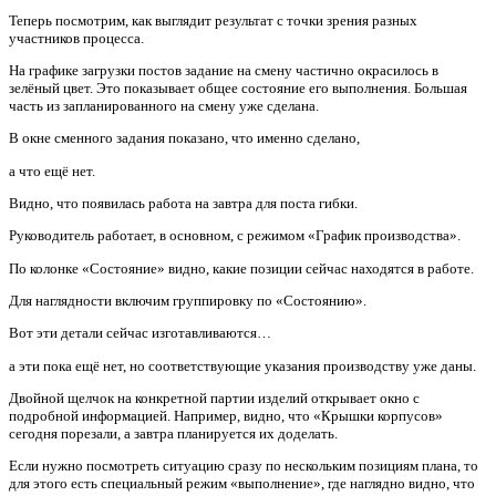
Теперь посмотрим, как выглядит результат с точки зрения разных
участников процесса.
На графике загрузки постов задание на смену частично окрасилось в
зелёный цвет. Это показывает общее состояние его выполнения. Большая
часть из запланированного на смену уже сделана.
В окне сменного задания показано, что именно сделано,
а что ещё нет.
Видно, что появилась работа на завтра для поста гибки.
Руководитель работает, в основном, с режимом «График производства».
По колонке «Состояние» видно, какие позиции сейчас находятся в работе.
Для наглядности включим группировку по «Состоянию».
Вот эти детали сейчас изготавливаются…
а эти пока ещё нет, но соответствующие указания производству уже даны.
Двойной щелчок на конкретной партии изделий открывает окно с
подробной информацией. Например, видно, что «Крышки корпусов»
сегодня порезали, а завтра планируется их доделать.
Если нужно посмотреть ситуацию сразу по нескольким позициям плана, то
для этого есть специальный режим «выполнение», где наглядно видно, что