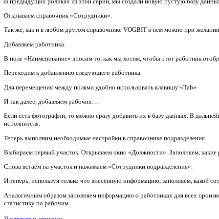
В предыдущих роликах из этой серии, мы создали новую пустую базу данны
Открываем справочник «Сотрудники».
Так же, как и в любом другом справочнике VOGBIT в нём можно при желании с
Добавляем работника.
В поле «Наименование» вносим то, как мы хотим, чтобы этот работник отобр
Переходим к добавлению следующего работника.
Для перемещения между полями удобно использовать клавишу «Tab»
И так далее, добавляем рабочих…
Если есть фотографии, то можно сразу добавить их в базу данных. В дальне
исполнителя.
Теперь выполним необходимые настройки в справочнике подразделения
Выбираем первый участок. Открываем окно «Должности». Заполняем, какие р
Снова встаём на участок и нажимаем «Сотрудники подразделения».
И теперь, используя только что внесённую информацию, заполняем, какой сот
Аналогичным образом заполняем информацию о работниках для всех произво
статистику по рабочим.