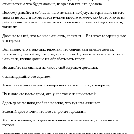
отмечается, а что будет дальше, когда отметят, что сделано.
Поэтому давайте я сейчас ничего печатать не буду, на терминале ничего
тыкать не буду, а прямо здесь руками просто отмечу, как будто кто-то из
работников это сделал и отметился. Конечный результат будет, по сути,
таким же.
Давайте мы всё, что можно напилить, напилим… Вот этот товарищ у нас
это сделал.
Вот видно, что в текущих работах, что сейчас нам дальше делать,
появилась у нас гибка, токарка, фрезеровка. Ну, поскольку мы заготовок
напилили, нужно дальше их обрабатывать теперь.
Но давайте мы сначала на лазере ещё вырежем детальки.
Фланцы давайте все сделаем.
А пластины давайте для примера пока не все. 30 штук, например.
Ну и давайте посмотрим, что у нас там с нашей схемой.
Здесь давайте поподробнее поясню, что тут что означает.
Зеленый цвет значит, что все эти детали сделаны.
Желтый означает, что детали в процессе изготовления, но ещё не все
готовы.
Полосочка вот эта вот, внизу, означает, насколько примерно в процентном