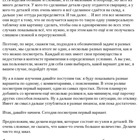
много делается. У кого-то сделанные детали сразу отдаются сварщику, а у
кого-то деталей этих очень много и всё сделанное сдаётся на склад, а
дальше уже оттуда распределяется. И так далее… И вот эти все моменты
они ведут к тому, что не получается какую-то такую одну универсальную
табличку или картинку сделать, чтобы она и одновременно во всех этих
случаях показывала всё, что нужно, и при этом как-то ещё и не получалась
слишком сложной и перегруженной.
Поэтому, по мере, скажем так, подходов к обозначенной задаче в разных
случаях, мы сделали в итоге не один, а несколько разных вариантов, как и
что можно посмотреть. Каждый из них имеет свои преимущества и
недостатки в контексте применения в определенных условиях. А вы уже,
как пользователи, можете для себя сами выбирать, какой вариант для вас, в
вашем случае, подойдёт лучше.
Ну а в плане изучения давайте поступим так: я буду показывать разные
варианты по одному, с комментариями, с пояснениями. В этом ролике
посмотрим первый вариант, один из самых простых. Потом планирую
добавить со временем ещё несколько роликов и, как-минимум, ещё парочку
других способов показать. Ну а дальше посмотрим по ситуации, по отклику.
Имеет ли смысл дальше углубляться в разные нюансы, или пока достаточно.
Итак, давайте начнем. Сегодня посмотрим первый вариант.
Предположим, мы делаем изделия, которые состоят из узлов и деталей. Не
очень сложные, не сказать, что какое-то очень большое количество. Делаем
чисто под заказ.