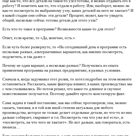
ещё как-то, что все детали на такой-то узел готовы, и можно отдавать его в
работу? И пометить как-то, что отдали в работу. Или, наоборот, можно ли
как-то посмотреть по выбранному узлу, каких деталей на него не хватает? И
в какой стадии они сейчас эти детали? Процент, может, как-то увидеть
общий, насколько сейчас готовы детали для этого узла?
Есть что-то такое в программе? Возможности какие-то для этого?
Ответ, если кратко, то «Да, конечно, есть.».
Если чуть более развернуто, то «На сегодняшний день в программе есть
несколько разных, альтернативных вариантов, как именно посмотреть,
подсветить, и так далее.»
Почему не один вариант, а несколько разных? Получились из опыта
применения программы на разных предприятиях, в разных условиях.
Сначала я, когда задумывал этот ролик, то хотел подробно на этом моменте
остановиться. Рассказать, какие факторы влияют, в каких производствах мы
с чем сталкивались. Но потом решил, что какое-то длинное и скучное
повествование получается. Поэтому давайте просто констатирую факт.
Сама задача в такой постановке, как мы сейчас проговорили, она, можно
сказать, типовая, и в той или иной степени актуальна для любого
производства, которое не только делает отдельные детали, но что-то из них
дальше собирает, сваривает и т.п. Посмотреть «на что уже всё есть», и
«посмотреть, на что чего не хватает». Но вот дальше, как говориться, есть
нюансы…
Есть изделия большие и сложные, а есть маленькие и попроще, но зато их