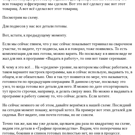
всю токарку и фрезеровку мы сделали. Вот это всё сделал у нас вот этот
товарищ. А вот всё сделал вот этот товарищ.
Посмотрим на схему.
Для подвесов у нас все детали готовы.
Вот, кстати, к предыдущему моменту.
Если мы сейчас глянем, что у нас сейчас показывает терминал на сварочном
участке, то видите, тут подвесы, как я и говорил, тоже появились. То есть
комплектация для них готова, можно варить. Но поскольку я в явном виде не
жал для них в программе «Выдать в работу», то они вот такие серенькие.
К чему я это всё… На «среднем» уровне, на котором мы сейчас работаем, в
таком варианте настроек программы, как я сейчас использую, выдавать то, в
общем, и не обязательно. Оно и так тут появится по мере, что называется,
готовности по предыдущим операциям. В данном случае, поскольку это
узел, то когда готовы все детали для него. И можно по дате отсортировать
тут просто строчки, например, и делать сверху вниз. Но можно и выдавать в
программе в работу самому то, что сейчас делать. Если хотите.
Но сейчас немного не об этом, давайте вернёмся к нашей схеме. Последний
на сегодня момент покажу, который хотел. На примере вот этих деталей для
сиденья. Вот видите, они почти готовы, но не совсем.
Точно так же, как мы уже делали, щелкаем два раза по квадратику на схеме,
видим эти детали в «Графике производства». Видим, что поперечины все
готовы, боковин и спинок готовых полностью нет, но они в процессе.