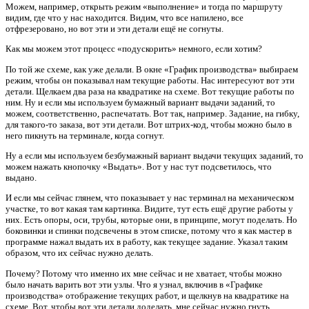
Можем, например, открыть режим «выполнение» и тогда по маршруту
видим, где что у нас находится. Видим, что все напилено, все
отфрезеровано, но вот эти и эти детали ещё не согнуты.
Как мы можем этот процесс «подускорить» немного, если хотим?
По той же схеме, как уже делали. В окне «График производства» выбираем
режим, чтобы он показывал нам текущие работы. Нас интересуют вот эти
детали. Щелкаем два раза на квадратике на схеме. Вот текущие работы по
ним. Ну и если мы используем бумажный вариант выдачи заданий, то
можем, соответственно, распечатать. Вот так, например. Задание, на гибку,
для такого-то заказа, вот эти детали. Вот штрих-код, чтобы можно было в
него пикнуть на терминале, когда согнут.
Ну а если мы используем безбумажный вариант выдачи текущих заданий, то
можем нажать кнопочку «Выдать». Вот у нас тут подсветилось, что
выдано.
И если мы сейчас глянем, что показывает у нас терминал на механическом
участке, то вот какая там картинка. Видите, тут есть ещё другие работы у
них. Есть опоры, оси, трубы, которые они, в принципе, могут поделать. Но
боковинки и спинки подсвечены в этом списке, потому что я как мастер в
программе нажал выдать их в работу, как текущее задание. Указал таким
образом, что их сейчас нужно делать.
Почему? Потому что именно их мне сейчас и не хватает, чтобы можно
было начать варить вот эти узлы. Что я узнал, включив в «Графике
производства» отображение текущих работ, и щелкнув на квадратике на
схеме. Вот, чтобы вот эти детали доделать, мне сейчас нужно гнуть