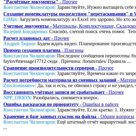
"Расчётные документы"
- Прочее
Константин Чилингаров:
Здравствуйте, Нужно вытащить себе н
Создание номенклатуры посредством "перетаскивания" в
GlMax:
Загрузить номенклатуру из Excel это здорово. Но кто же
Учетные документы
- Материалы, Комплектующие, Складско
Валерий Бондаренко:
Спасибо, слепой поиск очень помог. Тепер
Расчет плановых дат
- Прочее
Андрей Тюрин:
Будем ждать видео. Планирование производства
Пример создания плагина
- Плагины
Константин Чилингаров:
Последние сообщения перенесены /foru
faylov#message17712 сюда . Причина: /forum/rules/ Правила ...
Сравнение производительности серверов
- Прочее
Константин Чилингаров:
Здравствуйте, Времена какие-то запред
Расчет потребности материала из сменных заданий
- Матери
Zms.komissarov:
Да, так и есть, не обновил строку и не увидел
Восстановить учётные записи не срабатывает
- Прочее
NPP_ORION:
Разобрались, снимается вопрос.
Ошибка раскраски по приоритету
- Ошибки в работе
Константин Чилингаров:
Здравствуйте, Если кратко: 1. Нужно 
Хранение в базе данных ссылок на файлы
- Общие вопросы
Константин Чилингаров:
Ещё штатный отчёт маршрутный лист с
...