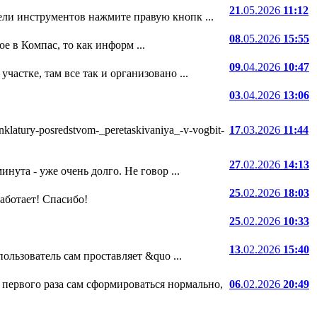
21
.05.2026
11:12
ели инструментов нажмите правую кнопк ...
08
.05.2026
15:55
е в Компас, то как информ ...
09
.04.2026
10:47
частке, там все так и организовано ...
03
.04.2026
13:06
atury-posredstvom-_peretaskivaniya_-v-vogbit-
17
.03.2026
11:44
27
.02.2026
14:13
нута - уже очень долго. Не говор ...
25
.02.2026
18:03
 работает! Спасибо!
25
.02.2026
10:33
13
.02.2026
15:40
ользователь сам проставляет &quo ...
 первого раза сам сформироваться нормально,
06
.02.2026
20:49