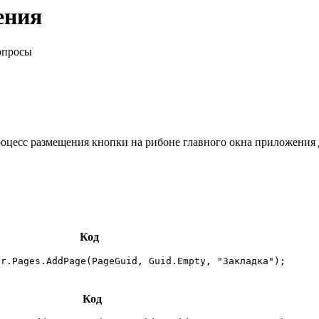
ения
опросы
цесс размещения кнопки на рибоне главного окна приложения д
Код
gr.Pages.AddPage(PageGuid, Guid.Empty, "Закладка");
Код