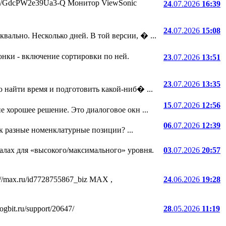
.ru/i/GdcPW2e39Ua3-Q Монитор ViewSonic
24
.07.2026
16:39
24
.07.2026
15:08
ально. Несколько дней. В той версии, � ...
онки - включение сортировки по ней.
23
.07.2026
13:51
23
.07.2026
13:35
 найти время и подготовить какой-ниб� ...
15
.07.2026
12:56
е хорошее решение. Это диалоговое окн ...
06
.07.2026
12:39
ак разные номенклатурные позиции? ...
лах для «высокого/максимального» уровня.
03
.07.2026
20:57
//max.ru/id7728755867_biz MAX ,
24
.06.2026
19:28
bit.ru/support/20647/
28
.05.2026
11:19