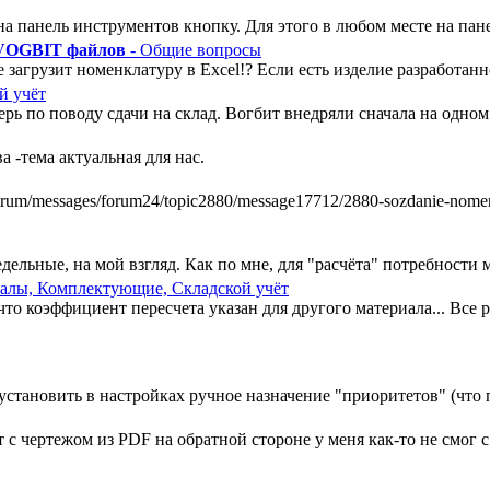
а панель инструментов кнопку. Для этого в любом месте на пан
 VOGBIT файлов
- Общие вопросы
 загрузит номенклатуру в Excel!? Если есть изделие разработанно
й учёт
ь по поводу сдачи на склад. Вогбит внедряли сначала на одном у
 -тема актуальная для нас.
m/messages/forum24/topic2880/message17712/2880-sozdanie-nomenkl
ельные, на мой взгляд. Как по мне, для "расчёта" потребности ми
алы, Комплектующие, Складской учёт
, что коэффициент пересчета указан для другого материала... Все
установить в настройках ручное назначение "приоритетов" (что п
 чертежом из PDF на обратной стороне у меня как-то не смог с