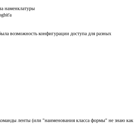
кна наменклатуры
gbit'а
и была возможность конфигурации доступа для разных
 команды ленты (или "наименования класса формы" не знаю как