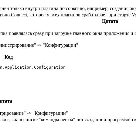
олнен только внутри плагина по событию, например, создания о
тию Connect, которое у всех плагинов срабатывает при старте Vo
Цитата
опка появлялась сразу при загрузке главного окна приложения 
министрирование" -> "Конфигурации"
Код
n.Application.Configuration
итата
трирование" -> "Конфигурации"
лось, т.к. в списке "команды ленты" нет созданной программно