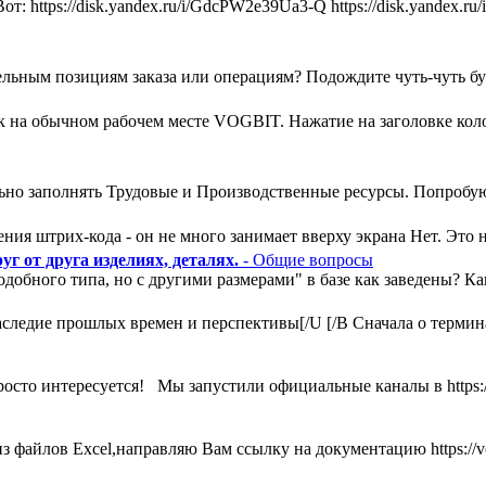
т: https://disk.yandex.ru/i/GdcPW2e39Ua3-Q https://disk.yandex
льным позициям заказа или операциям? Подождите чуть-чуть букв
ак на обычном рабочем месте VOGBIT. Нажатие на заголовке кол
ьно заполнять Трудовые и Производственные ресурсы. Попробую
ния штрих-кода - он не много занимает вверху экрана Нет. Это н
г от друга изделиях, деталях.
- Общие вопросы
одобного типа, но с другими размерами" в базе как заведены? К
ледие прошлых времен и перспективы[/U [/B Сначала о термина
росто интересуется! Мы запустили официальные каналы в https:
 файлов Excel,направляю Вам ссылку на документацию https://vog