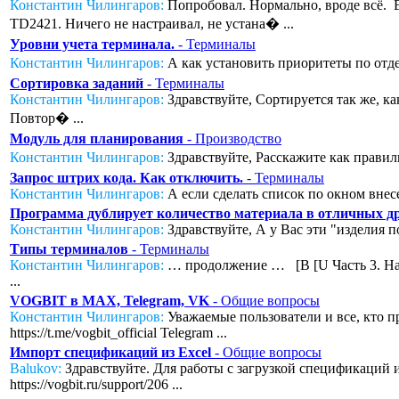
Константин Чилингаров:
Попробовал. Нормально, вроде всё. Во
TD2421. Ничего не настраивал, не устана� ...
Уровни учета терминала.
- Терминалы
Константин Чилингаров:
А как установить приоритеты по отде
Сортировка заданий
- Терминалы
Константин Чилингаров:
Здравствуйте, Сортируется так же, к
Повтор� ...
Модуль для планирования
- Производство
Константин Чилингаров:
Здравствуйте, Расскажите как правил
Запрос штрих кода. Как отключить.
- Терминалы
Константин Чилингаров:
А если сделать список по окном внесе
Программа дублирует количество материала в отличных дру
Константин Чилингаров:
Здравствуйте, А у Вас эти "изделия п
Типы терминалов
- Терминалы
Константин Чилингаров:
… продолжение … [B [U Часть 3. Нас
...
VOGBIT в MAX, Telegram, VK
- Общие вопросы
Константин Чилингаров:
Уважаемые пользователи и все, кто п
https://t.me/vogbit_official Telegram ...
Импорт спецификаций из Excel
- Общие вопросы
Balukov:
Здравствуйте. Для работы с загрузкой спецификаций из
https://vogbit.ru/support/206 ...