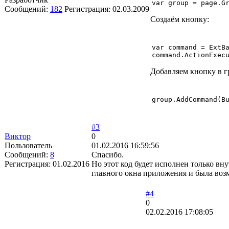
var group = page.G
Сообщений:
182
Регистрация:
02.03.2009
Создаём кнопку:
var сommand = ExtBa
сommand.ActionExec
Добавляем кнопку в г
group.AddCommand(B
#3
Виктор
0
Пользователь
01.02.2016 16:59:56
Сообщений:
8
Спасибо.
Регистрация:
01.02.2016
Но этот код будет исполнен только вн
главного окна приложения и была воз
#4
0
02.02.2016 17:08:05