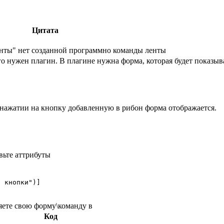
Цитата
енты" нет созданной программно команды ленты
го нужен плагин. В плагине нужна форма, которая будет показыв
нажатии на кнопку добавленную в рибон форма отображается.
вьте аттрибуты
 кнопки")]

яете свою форму\команду в
Код