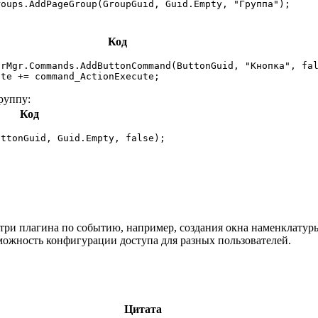
roups.AddPageGroup(GroupGuid, Guid.Empty, "Группа");
Код
rMgr.Commands.AddButtonCommand(ButtonGuid, "Кнопка", fal
ute += сommand_ActionExecute;
руппу:
Код
uttonGuid, Guid.Empty, false);
утри плагина по событию, например, создания окна наменклатуры,
можность конфигурации доступа для разных пользователей.
Цитата