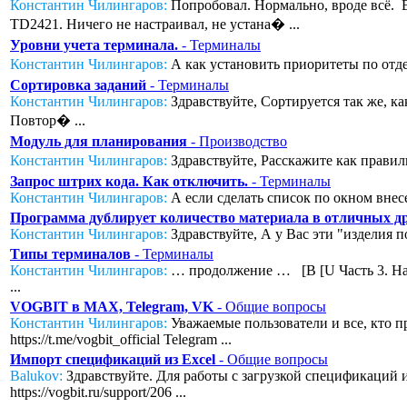
Константин Чилингаров:
Попробовал. Нормально, вроде всё. Во
TD2421. Ничего не настраивал, не устана� ...
Уровни учета терминала.
- Терминалы
Константин Чилингаров:
А как установить приоритеты по отде
Сортировка заданий
- Терминалы
Константин Чилингаров:
Здравствуйте, Сортируется так же, к
Повтор� ...
Модуль для планирования
- Производство
Константин Чилингаров:
Здравствуйте, Расскажите как правил
Запрос штрих кода. Как отключить.
- Терминалы
Константин Чилингаров:
А если сделать список по окном внесе
Программа дублирует количество материала в отличных дру
Константин Чилингаров:
Здравствуйте, А у Вас эти "изделия п
Типы терминалов
- Терминалы
Константин Чилингаров:
… продолжение … [B [U Часть 3. Нас
...
VOGBIT в MAX, Telegram, VK
- Общие вопросы
Константин Чилингаров:
Уважаемые пользователи и все, кто п
https://t.me/vogbit_official Telegram ...
Импорт спецификаций из Excel
- Общие вопросы
Balukov:
Здравствуйте. Для работы с загрузкой спецификаций из
https://vogbit.ru/support/206 ...