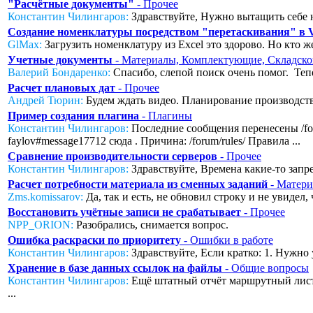
"Расчётные документы"
- Прочее
Константин Чилингаров:
Здравствуйте, Нужно вытащить себе н
Создание номенклатуры посредством "перетаскивания" в
GlMax:
Загрузить номенклатуру из Excel это здорово. Но кто же
Учетные документы
- Материалы, Комплектующие, Складско
Валерий Бондаренко:
Спасибо, слепой поиск очень помог. Тепер
Расчет плановых дат
- Прочее
Андрей Тюрин:
Будем ждать видео. Планирование производства
Пример создания плагина
- Плагины
Константин Чилингаров:
Последние сообщения перенесены /foru
faylov#message17712 сюда . Причина: /forum/rules/ Правила ...
Сравнение производительности серверов
- Прочее
Константин Чилингаров:
Здравствуйте, Времена какие-то запред
Расчет потребности материала из сменных заданий
- Матери
Zms.komissarov:
Да, так и есть, не обновил строку и не увидел
Восстановить учётные записи не срабатывает
- Прочее
NPP_ORION:
Разобрались, снимается вопрос.
Ошибка раскраски по приоритету
- Ошибки в работе
Константин Чилингаров:
Здравствуйте, Если кратко: 1. Нужно 
Хранение в базе данных ссылок на файлы
- Общие вопросы
Константин Чилингаров:
Ещё штатный отчёт маршрутный лист с
...