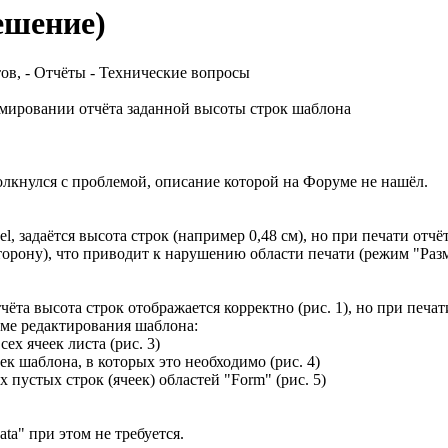
ешение)
в, - Отчёты - Технические вопросы
мировании отчёта заданной высоты строк шаблона
олкнулся с проблемой, описание которой на Форуме не нашёл.
, задаётся высота строк (например 0,48 см), но при печати отчёт
торону), что приводит к нарушению области печати (режим "Разм
ёта высота строк отображается корректно (рис. 1), но при печа
жиме редактирования шаблона:
ех ячеек листа (рис. 3)
ек шаблона, в которых это необходимо (рис. 4)
х пустых строк (ячеек) областей "Form" (рис. 5)
ta" при этом не требуется.