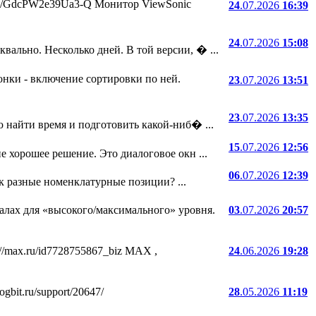
.ru/i/GdcPW2e39Ua3-Q Монитор ViewSonic
24
.07.2026
16:39
24
.07.2026
15:08
ально. Несколько дней. В той версии, � ...
онки - включение сортировки по ней.
23
.07.2026
13:51
23
.07.2026
13:35
 найти время и подготовить какой-ниб� ...
15
.07.2026
12:56
е хорошее решение. Это диалоговое окн ...
06
.07.2026
12:39
ак разные номенклатурные позиции? ...
лах для «высокого/максимального» уровня.
03
.07.2026
20:57
//max.ru/id7728755867_biz MAX ,
24
.06.2026
19:28
bit.ru/support/20647/
28
.05.2026
11:19