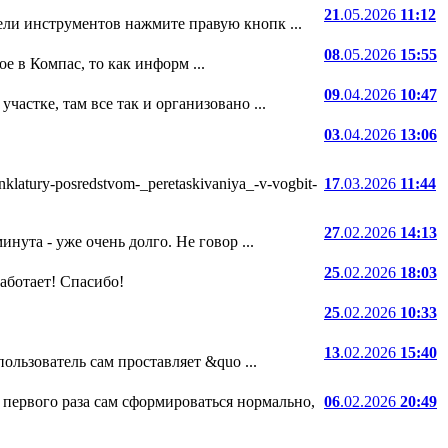
21
.05.2026
11:12
ели инструментов нажмите правую кнопк ...
08
.05.2026
15:55
е в Компас, то как информ ...
09
.04.2026
10:47
частке, там все так и организовано ...
03
.04.2026
13:06
atury-posredstvom-_peretaskivaniya_-v-vogbit-
17
.03.2026
11:44
27
.02.2026
14:13
нута - уже очень долго. Не говор ...
25
.02.2026
18:03
 работает! Спасибо!
25
.02.2026
10:33
13
.02.2026
15:40
ользователь сам проставляет &quo ...
 первого раза сам сформироваться нормально,
06
.02.2026
20:49