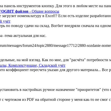
а панель инструментов кнопку. Для этого в любом месте на пан
 VOGBIT файлов
- Общие вопросы
 загрузит номенклатуру в Excel!? Если есть изделие разработанно
й учёт
ь по поводу сдачи на склад. Вогбит внедряли сначала на одном у
 -тема актуальная для нас.
m/messages/forum24/topic2880/message17712/2880-sozdanie-nomenkl
ельные, на мой взгляд. Как по мне, для "расчёта" потребности ми
алы, Комплектующие, Складской учёт
, что коэффициент пересчета указан для другого материала... Все
установить в настройках ручное назначение "приоритетов" (что п
 чертежом из PDF на обратной стороне у меня как-то не смог с