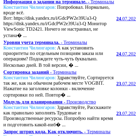
Информация о задании на терминале.
- Терминалы
Константин Чилингаров:
Попробовал. Нормально,
вроде всё.
Вот: https://disk.yandex.ru/i/GdcPW2e39Ua3-Q
24
.07.20
https://disk.yandex.ru/i/GdcPW2e39Ua3-Q Монитор
ViewSonic TD2421. Ничего не настраивал, не
устана� ...
Уровни учета терминала.
- Терминалы
Константин Чилингаров:
А как установить
приоритеты по отдельным позициям заказа или
24
.07.20
операциям? Подождите чуть-чуть буквально.
Несколько дней. В той версии, � ...
Сортировка заданий
- Терминалы
Константин Чилингаров:
Здравствуйте, Сортируется
так же, как на обычном рабочем месте VOGBIT.
23
.07.20
Нажатие на заголовке колонки - включение
сортировки по ней. Повтор� ...
Модуль для планирования
- Производство
Константин Чилингаров:
Здравствуйте, Расскажите
как правильно заполнять Трудовые и
23
.07.20
Производственные ресурсы. Попробую найти время
и подготовить какой-ниб� ...
Запрос штрих кода. Как отключить.
- Терминалы