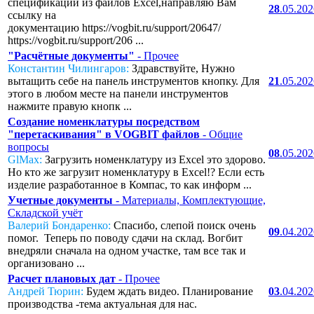
спецификаций из файлов Excel,направляю Вам
28
.05.20
ссылку на
документацию https://vogbit.ru/support/20647/
https://vogbit.ru/support/206 ...
"Расчётные документы"
- Прочее
Константин Чилингаров:
Здравствуйте, Нужно
вытащить себе на панель инструментов кнопку. Для
21
.05.20
этого в любом месте на панели инструментов
нажмите правую кнопк ...
Создание номенклатуры посредством
"перетаскивания" в VOGBIT файлов
- Общие
вопросы
08
.05.20
GlMax:
Загрузить номенклатуру из Excel это здорово.
Но кто же загрузит номенклатуру в Excel!? Если есть
изделие разработанное в Компас, то как информ ...
Учетные документы
- Материалы, Комплектующие,
Складской учёт
Валерий Бондаренко:
Спасибо, слепой поиск очень
09
.04.20
помог. Теперь по поводу сдачи на склад. Вогбит
внедряли сначала на одном участке, там все так и
организовано ...
Расчет плановых дат
- Прочее
Андрей Тюрин:
Будем ждать видео. Планирование
03
.04.20
производства -тема актуальная для нас.