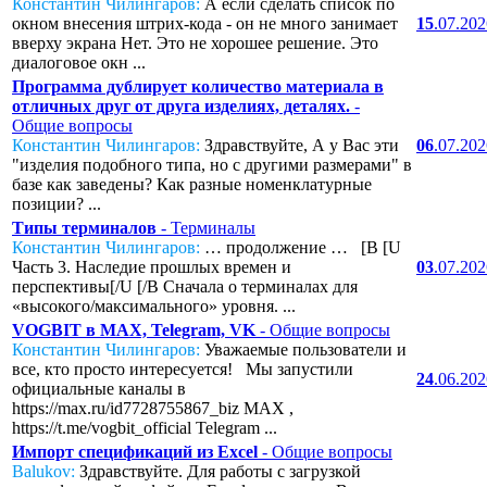
Константин Чилингаров:
А если сделать список по
окном внесения штрих-кода - он не много занимает
15
.07.20
вверху экрана Нет. Это не хорошее решение. Это
диалоговое окн ...
Программа дублирует количество материала в
отличных друг от друга изделиях, деталях.
-
Общие вопросы
Константин Чилингаров:
Здравствуйте, А у Вас эти
06
.07.20
"изделия подобного типа, но с другими размерами" в
базе как заведены? Как разные номенклатурные
позиции? ...
Типы терминалов
- Терминалы
Константин Чилингаров:
… продолжение … [B [U
Часть 3. Наследие прошлых времен и
03
.07.20
перспективы[/U [/B Сначала о терминалах для
«высокого/максимального» уровня. ...
VOGBIT в MAX, Telegram, VK
- Общие вопросы
Константин Чилингаров:
Уважаемые пользователи и
все, кто просто интересуется! Мы запустили
24
.06.20
официальные каналы в
https://max.ru/id7728755867_biz MAX ,
https://t.me/vogbit_official Telegram ...
Импорт спецификаций из Excel
- Общие вопросы
Balukov:
Здравствуйте. Для работы с загрузкой