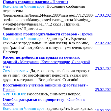
Пример создания плагина
- Плагины
Константин Чилингаров:
Последние сообщения
перенесены
/forum/messages/forum24/topic2880/message17712/2880-
17
.03.20
sozdanie-nomenklatury-posredstvom-_peretaskivaniya_-
v-vogbit-faylov#message17712 сюда . Причина:
/forum/rules/ Правила ...
Сравнение производительности серверов
- Прочее
Константин Чилингаров:
Здравствуйте, Времена
какие-то запредельные, на мой взгляд. Как по мне,
27
.02.20
для "расчёта" потребности минута - уже очень долго.
Не говор ...
Расчет потребности материала из сменных
заданий
- Материалы, Комплектующие, Складской
учёт
25
.02.20
Zms.komissarov:
Да, так и есть, не обновил строку и
не увидел, что коэффициент пересчета указан для
другого материала... Все работает! Спасибо!
Восстановить учётные записи не срабатывает
-
Прочее
25
.02.20
NPP_ORION:
Разобрались, снимается вопрос.
Ошибка раскраски по приоритету
- Ошибки в
работе
Константин Чилингаров:
Здравствуйте, Если кратко:
13
.02.20