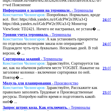
https://rutube.ru/video/4923b5282631e6c14ff05a9165c4327b/?
r=wd Пояснение
Информация о задании на терминале.
- Терминалы
Константин Чилингаров:
Попробовал. Нормально, вроде
всё. Вот: https://disk.yandex.ru/i/GdcPW2e39Ua3-Q
24
.0
https://disk.yandex.ru/i/GdcPW2e39Ua3-Q Монитор
ViewSonic TD2421. Ничего не настраивал, не устана� ...
Уровни учета терминала.
- Терминалы
Константин Чилингаров:
А как установить приоритеты
по отдельным позициям заказа или операциям?
24
.0
Подождите чуть-чуть буквально. Несколько дней. В той
версии, � ...
Сортировка заданий
- Терминалы
Константин Чилингаров:
Здравствуйте, Сортируется так
же, как на обычном рабочем месте VOGBIT. Нажатие на
23
.0
заголовке колонки - включение сортировки по ней.
Повтор� ...
Модуль для планирования
- Производство
Константин Чилингаров:
Здравствуйте, Расскажите как
правильно заполнять Трудовые и Производственные
23
.0
ресурсы. Попробую найти время и подготовить какой-
ниб� ...
Запрос штрих кода. Как отключить.
- Терминалы