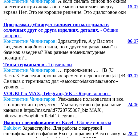
Константин Чилингаров:
А если сделать список по окном
внесения штрих-кода - он не много занимает вверху
15
.0
экрана Нет. Это не хорошее решение. Это диалоговое окн
...
Программа дублирует количество материала в
отличных друг от друга изделиях, деталях.
- Общие
вопросы
Константин Чилингаров:
Здравствуйте, А у Вас эти
06
.0
"изделия подобного типа, но с другими размерами" в
базе как заведены? Как разные номенклатурные
позиции? ...
Типы терминалов
- Терминалы
Константин Чилингаров:
… продолжение … [B [U
Часть 3. Наследие прошлых времен и перспективы[/U [/B
03
.0
Сначала о терминалах для «высокого/максимального»
уровня. ...
VOGBIT в MAX, Telegram, VK
- Общие вопросы
Константин Чилингаров:
Уважаемые пользователи и все,
кто просто интересуется! Мы запустили официальные
24
.0
каналы в https://max.ru/id7728755867_biz MAX ,
https://t.me/vogbit_official Telegram ...
Импорт спецификаций из Excel
- Общие вопросы
Balukov:
Здравствуйте. Для работы с загрузкой
спецификаций из файлов Excel,направляю Вам ссылку на
28
.0