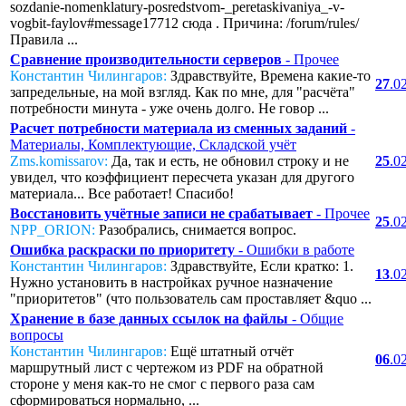
sozdanie-nomenklatury-posredstvom-_peretaskivaniya_-v-
vogbit-faylov#message17712 сюда . Причина: /forum/rules/
Правила ...
Сравнение производительности серверов
- Прочее
Константин Чилингаров:
Здравствуйте, Времена какие-то
27
.0
запредельные, на мой взгляд. Как по мне, для "расчёта"
потребности минута - уже очень долго. Не говор ...
Расчет потребности материала из сменных заданий
-
Материалы, Комплектующие, Складской учёт
Zms.komissarov:
Да, так и есть, не обновил строку и не
25
.0
увидел, что коэффициент пересчета указан для другого
материала... Все работает! Спасибо!
Восстановить учётные записи не срабатывает
- Прочее
25
.0
NPP_ORION:
Разобрались, снимается вопрос.
Ошибка раскраски по приоритету
- Ошибки в работе
Константин Чилингаров:
Здравствуйте, Если кратко: 1.
13
.0
Нужно установить в настройках ручное назначение
"приоритетов" (что пользователь сам проставляет &quo ...
Хранение в базе данных ссылок на файлы
- Общие
вопросы
Константин Чилингаров:
Ещё штатный отчёт
06
.0
маршрутный лист с чертежом из PDF на обратной
стороне у меня как-то не смог с первого раза сам
сформироваться нормально, ...