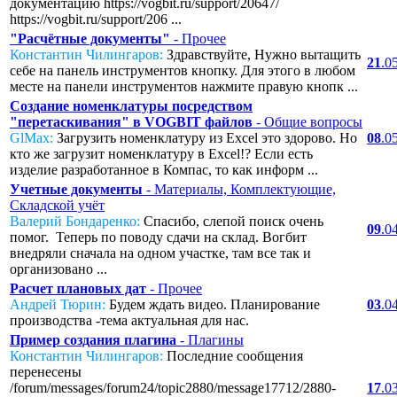
документацию https://vogbit.ru/support/20647/
https://vogbit.ru/support/206 ...
"Расчётные документы"
- Прочее
Константин Чилингаров:
Здравствуйте, Нужно вытащить
21
.0
себе на панель инструментов кнопку. Для этого в любом
месте на панели инструментов нажмите правую кнопк ...
Создание номенклатуры посредством
"перетаскивания" в VOGBIT файлов
- Общие вопросы
GlMax:
Загрузить номенклатуру из Excel это здорово. Но
08
.0
кто же загрузит номенклатуру в Excel!? Если есть
изделие разработанное в Компас, то как информ ...
Учетные документы
- Материалы, Комплектующие,
Складской учёт
Валерий Бондаренко:
Спасибо, слепой поиск очень
09
.0
помог. Теперь по поводу сдачи на склад. Вогбит
внедряли сначала на одном участке, там все так и
организовано ...
Расчет плановых дат
- Прочее
Андрей Тюрин:
Будем ждать видео. Планирование
03
.0
производства -тема актуальная для нас.
Пример создания плагина
- Плагины
Константин Чилингаров:
Последние сообщения
перенесены
/forum/messages/forum24/topic2880/message17712/2880-
17
.0