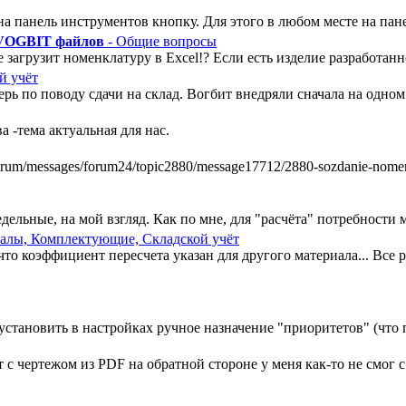
а панель инструментов кнопку. Для этого в любом месте на пан
 VOGBIT файлов
- Общие вопросы
 загрузит номенклатуру в Excel!? Если есть изделие разработанно
й учёт
ь по поводу сдачи на склад. Вогбит внедряли сначала на одном у
 -тема актуальная для нас.
m/messages/forum24/topic2880/message17712/2880-sozdanie-nomenkl
ельные, на мой взгляд. Как по мне, для "расчёта" потребности ми
алы, Комплектующие, Складской учёт
, что коэффициент пересчета указан для другого материала... Все
установить в настройках ручное назначение "приоритетов" (что п
 чертежом из PDF на обратной стороне у меня как-то не смог с