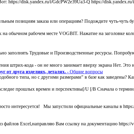
т: https://disk.yandex.ru/i/GdcPW2e39Ua3-Q https://disk.yandex
льным позициям заказа или операциям? Подождите чуть-чуть букв
ак на обычном рабочем месте VOGBIT. Нажатие на заголовке кол
ьно заполнять Трудовые и Производственные ресурсы. Попробую
ния штрих-кода - он не много занимает вверху экрана Нет. Это н
г от друга изделиях, деталях.
- Общие вопросы
одобного типа, но с другими размерами" в базе как заведены? К
ледие прошлых времен и перспективы[/U [/B Сначала о термина
росто интересуется! Мы запустили официальные каналы в https:
 файлов Excel,направляю Вам ссылку на документацию https://vog