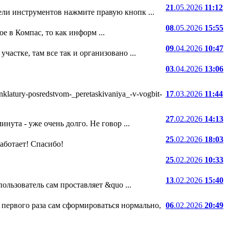
21
.05.2026
11:12
ели инструментов нажмите правую кнопк ...
08
.05.2026
15:55
е в Компас, то как информ ...
09
.04.2026
10:47
частке, там все так и организовано ...
03
.04.2026
13:06
atury-posredstvom-_peretaskivaniya_-v-vogbit-
17
.03.2026
11:44
27
.02.2026
14:13
нута - уже очень долго. Не говор ...
25
.02.2026
18:03
 работает! Спасибо!
25
.02.2026
10:33
13
.02.2026
15:40
ользователь сам проставляет &quo ...
 первого раза сам сформироваться нормально,
06
.02.2026
20:49