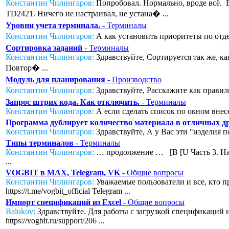
Константин Чилингаров:
Попробовал. Нормально, вроде всё. Во
TD2421. Ничего не настраивал, не устана� ...
Уровни учета терминала.
- Терминалы
Константин Чилингаров:
А как установить приоритеты по отде
Сортировка заданий
- Терминалы
Константин Чилингаров:
Здравствуйте, Сортируется так же, к
Повтор� ...
Модуль для планирования
- Производство
Константин Чилингаров:
Здравствуйте, Расскажите как правил
Запрос штрих кода. Как отключить.
- Терминалы
Константин Чилингаров:
А если сделать список по окном внесе
Программа дублирует количество материала в отличных дру
Константин Чилингаров:
Здравствуйте, А у Вас эти "изделия п
Типы терминалов
- Терминалы
Константин Чилингаров:
… продолжение … [B [U Часть 3. Нас
...
VOGBIT в MAX, Telegram, VK
- Общие вопросы
Константин Чилингаров:
Уважаемые пользователи и все, кто п
https://t.me/vogbit_official Telegram ...
Импорт спецификаций из Excel
- Общие вопросы
Balukov:
Здравствуйте. Для работы с загрузкой спецификаций из
https://vogbit.ru/support/206 ...