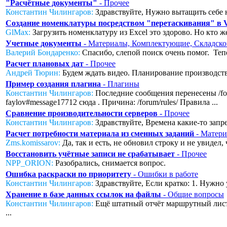
"Расчётные документы"
- Прочее
Константин Чилингаров:
Здравствуйте, Нужно вытащить себе н
Создание номенклатуры посредством "перетаскивания" в
GlMax:
Загрузить номенклатуру из Excel это здорово. Но кто же
Учетные документы
- Материалы, Комплектующие, Складско
Валерий Бондаренко:
Спасибо, слепой поиск очень помог. Тепер
Расчет плановых дат
- Прочее
Андрей Тюрин:
Будем ждать видео. Планирование производства
Пример создания плагина
- Плагины
Константин Чилингаров:
Последние сообщения перенесены /foru
faylov#message17712 сюда . Причина: /forum/rules/ Правила ...
Сравнение производительности серверов
- Прочее
Константин Чилингаров:
Здравствуйте, Времена какие-то запред
Расчет потребности материала из сменных заданий
- Матери
Zms.komissarov:
Да, так и есть, не обновил строку и не увидел
Восстановить учётные записи не срабатывает
- Прочее
NPP_ORION:
Разобрались, снимается вопрос.
Ошибка раскраски по приоритету
- Ошибки в работе
Константин Чилингаров:
Здравствуйте, Если кратко: 1. Нужно 
Хранение в базе данных ссылок на файлы
- Общие вопросы
Константин Чилингаров:
Ещё штатный отчёт маршрутный лист с
...