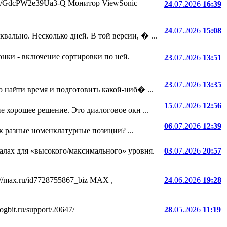
.ru/i/GdcPW2e39Ua3-Q Монитор ViewSonic
24
.07.2026
16:39
24
.07.2026
15:08
ально. Несколько дней. В той версии, � ...
онки - включение сортировки по ней.
23
.07.2026
13:51
23
.07.2026
13:35
 найти время и подготовить какой-ниб� ...
15
.07.2026
12:56
е хорошее решение. Это диалоговое окн ...
06
.07.2026
12:39
ак разные номенклатурные позиции? ...
лах для «высокого/максимального» уровня.
03
.07.2026
20:57
//max.ru/id7728755867_biz MAX ,
24
.06.2026
19:28
bit.ru/support/20647/
28
.05.2026
11:19