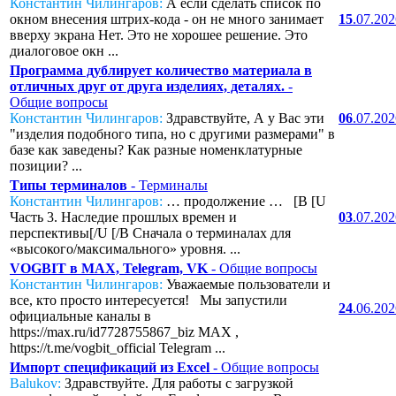
Константин Чилингаров:
А если сделать список по
окном внесения штрих-кода - он не много занимает
15
.07.20
вверху экрана Нет. Это не хорошее решение. Это
диалоговое окн ...
Программа дублирует количество материала в
отличных друг от друга изделиях, деталях.
-
Общие вопросы
Константин Чилингаров:
Здравствуйте, А у Вас эти
06
.07.20
"изделия подобного типа, но с другими размерами" в
базе как заведены? Как разные номенклатурные
позиции? ...
Типы терминалов
- Терминалы
Константин Чилингаров:
… продолжение … [B [U
Часть 3. Наследие прошлых времен и
03
.07.20
перспективы[/U [/B Сначала о терминалах для
«высокого/максимального» уровня. ...
VOGBIT в MAX, Telegram, VK
- Общие вопросы
Константин Чилингаров:
Уважаемые пользователи и
все, кто просто интересуется! Мы запустили
24
.06.20
официальные каналы в
https://max.ru/id7728755867_biz MAX ,
https://t.me/vogbit_official Telegram ...
Импорт спецификаций из Excel
- Общие вопросы
Balukov:
Здравствуйте. Для работы с загрузкой