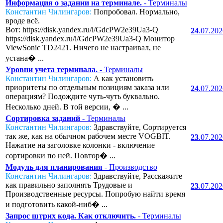
Информация о задании на терминале.
- Терминалы
Константин Чилингаров:
Попробовал. Нормально,
вроде всё.
Вот: https://disk.yandex.ru/i/GdcPW2e39Ua3-Q
24
.07.20
https://disk.yandex.ru/i/GdcPW2e39Ua3-Q Монитор
ViewSonic TD2421. Ничего не настраивал, не
устана� ...
Уровни учета терминала.
- Терминалы
Константин Чилингаров:
А как установить
приоритеты по отдельным позициям заказа или
24
.07.20
операциям? Подождите чуть-чуть буквально.
Несколько дней. В той версии, � ...
Сортировка заданий
- Терминалы
Константин Чилингаров:
Здравствуйте, Сортируется
так же, как на обычном рабочем месте VOGBIT.
23
.07.20
Нажатие на заголовке колонки - включение
сортировки по ней. Повтор� ...
Модуль для планирования
- Производство
Константин Чилингаров:
Здравствуйте, Расскажите
как правильно заполнять Трудовые и
23
.07.20
Производственные ресурсы. Попробую найти время
и подготовить какой-ниб� ...
Запрос штрих кода. Как отключить.
- Терминалы