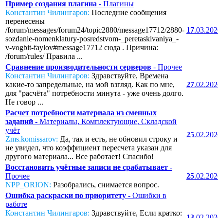
Пример создания плагина
- Плагины
Константин Чилингаров:
Последние сообщения
перенесены
/forum/messages/forum24/topic2880/message17712/2880-
17
.03.20
sozdanie-nomenklatury-posredstvom-_peretaskivaniya_-
v-vogbit-faylov#message17712 сюда . Причина:
/forum/rules/ Правила ...
Сравнение производительности серверов
- Прочее
Константин Чилингаров:
Здравствуйте, Времена
какие-то запредельные, на мой взгляд. Как по мне,
27
.02.20
для "расчёта" потребности минута - уже очень долго.
Не говор ...
Расчет потребности материала из сменных
заданий
- Материалы, Комплектующие, Складской
учёт
25
.02.20
Zms.komissarov:
Да, так и есть, не обновил строку и
не увидел, что коэффициент пересчета указан для
другого материала... Все работает! Спасибо!
Восстановить учётные записи не срабатывает
-
Прочее
25
.02.20
NPP_ORION:
Разобрались, снимается вопрос.
Ошибка раскраски по приоритету
- Ошибки в
работе
Константин Чилингаров:
Здравствуйте, Если кратко:
13
.02.20