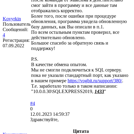
смог зайти в программу и все данные там
отображались корректно.
Более того, после ошибки при процедуре
Kovyrkin
обновления, программа увидела обновленную
Пользователь
базу данных, как Вы описали в п.1.
Сообщений:
По всем остальным пунктам проверил, все
4
действительно обновлено.
Регистрация:
Большое спасибо за обратную связь и
07.09.2022
поддержку!
P.S.
В качестве обмена опытом.
Мы не смогли подключиться к SQL серверу.
пока не указали стандартный порт, как указано
в вашем примере
https://vogbit.ru/support/380/
.
Т.е. заработало только в таком написании:
"10.0.0.30\SQLEXPRESS2019,
1433
"
#4
0
12.01.2023 14:59:37
Здравствуйте,
Цитата