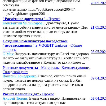
спецификаций из файлов Excel,направляю Вам
28
.05.20
ссылку на
документацию https://vogbit.ru/support/20647/
https://vogbit.ru/support/206 ...
"Расчётные документы"
- Прочее
Константин Чилингаров:
Здравствуйте, Нужно
вытащить себе на панель инструментов кнопку. Для
21
.05.20
этого в любом месте на панели инструментов
нажмите правую кнопк ...
Создание номенклатуры посредством
"перетаскивания" в VOGBIT файлов
- Общие
вопросы
08
.05.20
GlMax:
Загрузить номенклатуру из Excel это здорово.
Но кто же загрузит номенклатуру в Excel!? Если есть
изделие разработанное в Компас, то как информ ...
Учетные документы
- Материалы, Комплектующие,
Складской учёт
Валерий Бондаренко:
Спасибо, слепой поиск очень
09
.04.20
помог. Теперь по поводу сдачи на склад. Вогбит
внедряли сначала на одном участке, там все так и
организовано ...
Расчет плановых дат
- Прочее
Андрей Тюрин:
Будем ждать видео. Планирование
03
.04.20
производства -тема актуальная для нас.