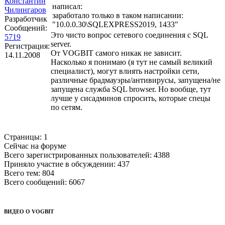
Константин
написал:
Чилингаров
заработало только в таком написании:
Разработчик
"10.0.0.30\SQLEXPRESS2019, 1433"
Сообщений:
Это чисто вопрос сетевого соединения с SQL
5719
server.
Регистрация:
От VOGBIT самого никак не зависит.
14.11.2008
Насколько я понимаю (я тут не самый великий
специалист), могут влиять настройки сети,
различные брадмауэры/антивирусы, запущена/не
запущена служба SQL browser. Но вообще, тут
лучше у сисадминов спросить, которые спецы
по сетям.
Страницы:
1
Сейчас на форуме
Всего зарегистрированных пользователей:
4388
Приняло участие в обсуждении:
437
Всего тем:
804
Всего сообщений:
6067
ВИДЕО О VOGBIT