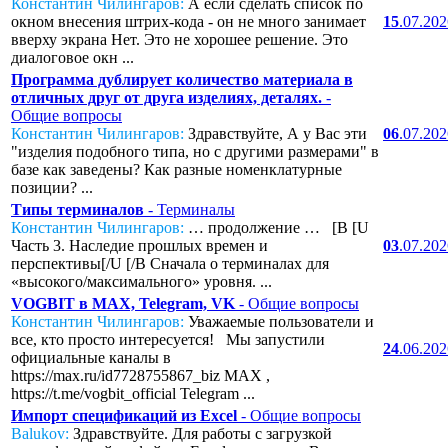
Константин Чилингаров:
А если сделать список по
окном внесения штрих-кода - он не много занимает
15
.07.20
вверху экрана Нет. Это не хорошее решение. Это
диалоговое окн ...
Программа дублирует количество материала в
отличных друг от друга изделиях, деталях.
-
Общие вопросы
Константин Чилингаров:
Здравствуйте, А у Вас эти
06
.07.20
"изделия подобного типа, но с другими размерами" в
базе как заведены? Как разные номенклатурные
позиции? ...
Типы терминалов
- Терминалы
Константин Чилингаров:
… продолжение … [B [U
Часть 3. Наследие прошлых времен и
03
.07.20
перспективы[/U [/B Сначала о терминалах для
«высокого/максимального» уровня. ...
VOGBIT в MAX, Telegram, VK
- Общие вопросы
Константин Чилингаров:
Уважаемые пользователи и
все, кто просто интересуется! Мы запустили
24
.06.20
официальные каналы в
https://max.ru/id7728755867_biz MAX ,
https://t.me/vogbit_official Telegram ...
Импорт спецификаций из Excel
- Общие вопросы
Balukov:
Здравствуйте. Для работы с загрузкой