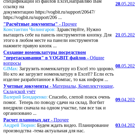
спецификаций из файлов Excel,направляю Вам
28
.05.20
ссылку на
документацию https://vogbit.ru/support/20647/
https://vogbit.ru/support/206 ...
"Расчётные документы"
- Прочее
Константин Чилингаров:
Здравствуйте, Нужно
вытащить себе на панель инструментов кнопку. Для
21
.05.20
этого в любом месте на панели инструментов
нажмите правую кнопк ...
Создание номенклатуры посредством
"перетаскивания" в VOGBIT файлов
- Общие
вопросы
08
.05.20
GlMax:
Загрузить номенклатуру из Excel это здорово.
Но кто же загрузит номенклатуру в Excel!? Если есть
изделие разработанное в Компас, то как информ ...
Учетные документы
- Материалы, Комплектующие,
Складской учёт
Валерий Бондаренко:
Спасибо, слепой поиск очень
09
.04.20
помог. Теперь по поводу сдачи на склад. Вогбит
внедряли сначала на одном участке, там все так и
организовано ...
Расчет плановых дат
- Прочее
Андрей Тюрин:
Будем ждать видео. Планирование
03
.04.20
производства -тема актуальная для нас.