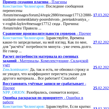
Пример создания плагина
- Плагины
Константин Чилингаров:
Последние сообщения
перенесены
/forum/messages/forum24/topic2880/message17712/2880-
17
.03.20
sozdanie-nomenklatury-posredstvom-_peretaskivaniya_-
v-vogbit-faylov#message17712 сюда . Причина:
/forum/rules/ Правила ...
Сравнение производительности серверов
- Прочее
Константин Чилингаров:
Здравствуйте, Времена
какие-то запредельные, на мой взгляд. Как по мне,
27
.02.20
для "расчёта" потребности минута - уже очень долго.
Не говор ...
Расчет потребности материала из сменных
заданий
- Материалы, Комплектующие, Складской
учёт
25
.02.20
Zms.komissarov:
Да, так и есть, не обновил строку и
не увидел, что коэффициент пересчета указан для
другого материала... Все работает! Спасибо!
Восстановить учётные записи не срабатывает
-
Прочее
25
.02.20
NPP_ORION:
Разобрались, снимается вопрос.
Ошибка раскраски по приоритету
- Ошибки в
работе
Константин Чилингаров:
Здравствуйте, Если кратко:
13
.02.20