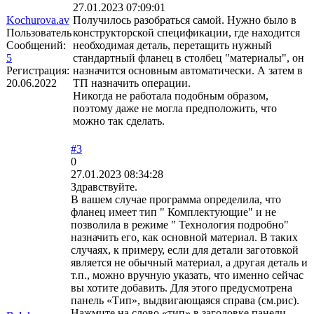
27.01.2023 07:09:01
Kochurova.av
Получилось разобраться самой. Нужно было в
Пользователь
конструкторской спецификации, где находится
Сообщений:
необходимая деталь, перетащить нужный
5
стандартный фланец в столбец "материалы", он
Регистрация:
назначится основным автоматически. А затем в
20.06.2022
ТП назначить операции.
Никогда не работала подобным образом,
поэтому даже не могла предположить, что
можно так сделать.
#3
0
27.01.2023 08:34:28
Здравствуйте.
В вашем случае программа определила, что
фланец имеет тип " Комплектующие" и не
позволила в режиме " Технология подробно"
назначить его, как основной материал. В таких
случаях, к примеру, если для детали заготовкой
является не обычный материал, а другая деталь и
т.п., можно вручную указать, что именно сейчас
вы хотите добавить. Для этого предусмотрена
панель «Тип», выдвигающаяся справа (см.рис).
Нажмите на слово «тип» в заголовке панели,