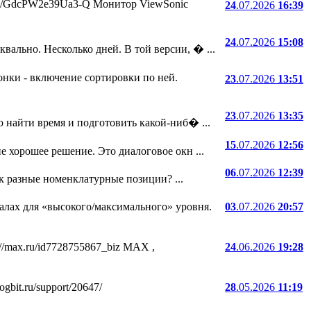
.ru/i/GdcPW2e39Ua3-Q Монитор ViewSonic
24
.07.2026
16:39
24
.07.2026
15:08
ально. Несколько дней. В той версии, � ...
онки - включение сортировки по ней.
23
.07.2026
13:51
23
.07.2026
13:35
 найти время и подготовить какой-ниб� ...
15
.07.2026
12:56
е хорошее решение. Это диалоговое окн ...
06
.07.2026
12:39
ак разные номенклатурные позиции? ...
лах для «высокого/максимального» уровня.
03
.07.2026
20:57
//max.ru/id7728755867_biz MAX ,
24
.06.2026
19:28
bit.ru/support/20647/
28
.05.2026
11:19