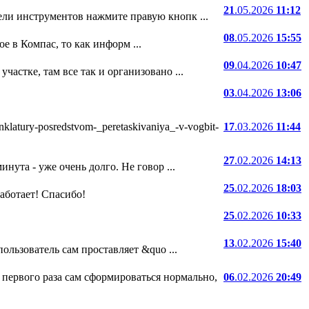
21
.05.2026
11:12
ели инструментов нажмите правую кнопк ...
08
.05.2026
15:55
е в Компас, то как информ ...
09
.04.2026
10:47
частке, там все так и организовано ...
03
.04.2026
13:06
atury-posredstvom-_peretaskivaniya_-v-vogbit-
17
.03.2026
11:44
27
.02.2026
14:13
нута - уже очень долго. Не говор ...
25
.02.2026
18:03
 работает! Спасибо!
25
.02.2026
10:33
13
.02.2026
15:40
ользователь сам проставляет &quo ...
 первого раза сам сформироваться нормально,
06
.02.2026
20:49