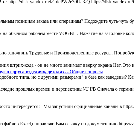
т: https://disk.yandex.ru/i/GdcPW2e39Ua3-Q https://disk.yandex
льным позициям заказа или операциям? Подождите чуть-чуть букв
ак на обычном рабочем месте VOGBIT. Нажатие на заголовке кол
ьно заполнять Трудовые и Производственные ресурсы. Попробую
ния штрих-кода - он не много занимает вверху экрана Нет. Это н
г от друга изделиях, деталях.
- Общие вопросы
одобного типа, но с другими размерами" в базе как заведены? К
ледие прошлых времен и перспективы[/U [/B Сначала о термина
росто интересуется! Мы запустили официальные каналы в https:
 файлов Excel,направляю Вам ссылку на документацию https://vog