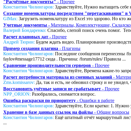
"Расчётные документы"
- Прочее
Константин Чилингаров:
Здравствуйте, Нужно вытащить себе н
Создание номенклатуры посредством "перетаскивания" в
GlMax:
Загрузить номенклатуру из Excel это здорово. Но кто же
Учетные документы
- Материалы, Комплектующие, Складско
Валерий Бондаренко:
Спасибо, слепой поиск очень помог. Тепер
Расчет плановых дат
- Прочее
Андрей Тюрин:
Будем ждать видео. Планирование производства
Пример создания плагина
- Плагины
Константин Чилингаров:
Последние сообщения перенесены /foru
faylov#message17712 сюда . Причина: /forum/rules/ Правила ...
Сравнение производительности серверов
- Прочее
Константин Чилингаров:
Здравствуйте, Времена какие-то запред
Расчет потребности материала из сменных заданий
- Матери
Zms.komissarov:
Да, так и есть, не обновил строку и не увидел
Восстановить учётные записи не срабатывает
- Прочее
NPP_ORION:
Разобрались, снимается вопрос.
Ошибка раскраски по приоритету
- Ошибки в работе
Константин Чилингаров:
Здравствуйте, Если кратко: 1. Нужно 
Хранение в базе данных ссылок на файлы
- Общие вопросы
Константин Чилингаров:
Ещё штатный отчёт маршрутный лист с
...