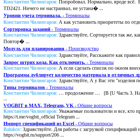
Константин Чилингаров:
Попробовал. Нормально, вроде всё. Во
TD2421. Ничего не настраивал, не устана� ...
Уровни учета терминала.
- Терминалы
Константин Чилингаров:
А как установить приоритеты по отде
Сортировка заданий
- Терминалы
Константин Чилингаров:
Здравствуйте, Сортируется так же, к
Повтор� ...
Модуль для планирования
- Производство
Константин Чилингаров:
Здравствуйте, Расскажите как правил
Запрос штрих кода. Как отключить.
- Терминалы
Константин Чилингаров:
А если сделать список по окном внесе
Программа дублирует количество материала в отличных дру
Константин Чилингаров:
Здравствуйте, А у Вас эти "изделия п
Типы терминалов
- Терминалы
Константин Чилингаров:
… продолжение … [B [U Часть 3. Нас
...
VOGBIT в MAX, Telegram, VK
- Общие вопросы
Константин Чилингаров:
Уважаемые пользователи и все, кто п
https://t.me/vogbit_official Telegram ...
Импорт спецификаций из Excel
- Общие вопросы
Balukov:
Здравствуйте. Для работы с загрузкой спецификаций из
https://vogbit.ru/support/206 ...