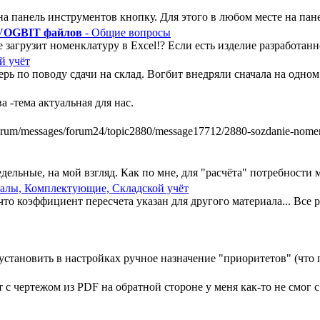
а панель инструментов кнопку. Для этого в любом месте на пан
 VOGBIT файлов
- Общие вопросы
 загрузит номенклатуру в Excel!? Если есть изделие разработанно
й учёт
ь по поводу сдачи на склад. Вогбит внедряли сначала на одном у
 -тема актуальная для нас.
m/messages/forum24/topic2880/message17712/2880-sozdanie-nomenkl
ельные, на мой взгляд. Как по мне, для "расчёта" потребности ми
алы, Комплектующие, Складской учёт
, что коэффициент пересчета указан для другого материала... Все
установить в настройках ручное назначение "приоритетов" (что п
 чертежом из PDF на обратной стороне у меня как-то не смог с